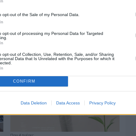
In
o opt-out of the Sale of my Personal Data.
Πριν 3 ημέρες
In
Οδηγοί Δασικών Υπηρεσιών: Ζητούν
ένταξη στο ανθυγιεινό επίδομα
to opt-out of processing my Personal Data for Targeted
ing.
In
o opt-out of Collection, Use, Retention, Sale, and/or Sharing
ersonal Data that Is Unrelated with the Purposes for which it
lected.
In
CONFIRM
Data Deletion
Data Access
Privacy Policy
Πριν 4 ημέρες