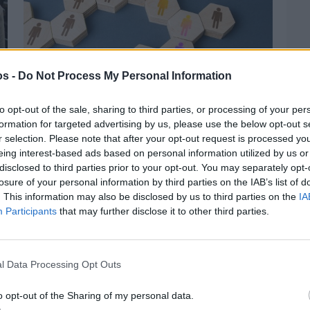
os -
Do Not Process My Personal Information
Πριν 3 ημέρες
to opt-out of the sale, sharing to third parties, or processing of your per
Αδειάζουν τα νησιά – Το δημογραφικό στο
formation for targeted advertising by us, please use the below opt-out s
«κόκκινο»
r selection. Please note that after your opt-out request is processed y
eing interest-based ads based on personal information utilized by us or
disclosed to third parties prior to your opt-out. You may separately opt-
losure of your personal information by third parties on the IAB’s list of
. This information may also be disclosed by us to third parties on the
IA
Participants
that may further disclose it to other third parties.
l Data Processing Opt Outs
o opt-out of the Sharing of my personal data.