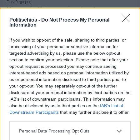
Πριν 9 ημέρες
Μία μικρή αλλά αναγκαία ανάπαυλα για την
ομάδα του «Πολίτη»
Politischios -
Do Not Process My Personal
Information
If you wish to opt-out of the sale, sharing to third parties, or
processing of your personal or sensitive information for
targeted advertising by us, please use the below opt-out
section to confirm your selection. Please note that after your
opt-out request is processed you may continue seeing
interest-based ads based on personal information utilized by
us or personal information disclosed to third parties prior to
your opt-out. You may separately opt-out of the further
disclosure of your personal information by third parties on the
IAB’s list of downstream participants. This information may
also be disclosed by us to third parties on the
IAB’s List of
Downstream Participants
that may further disclose it to other
third parties.
Πριν 9 ημέρες
Τρίτος στη σφαιροβολία στη διεθνή συνάντηση
Personal Data Processing Opt Outs
Ελλάδας–Κύπρου Κ18 ο Δημήτρης Τέλλιος