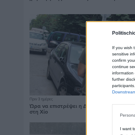
Politischi
If you wish 
sensitive in
confirm you
continue se
information 
further disc
participants
Downstream 
Πριν 3 ημέρες
Ώρα να επιστρέψει η Δημοτική Αστυνομία
στη Χίο
Persona
I want t