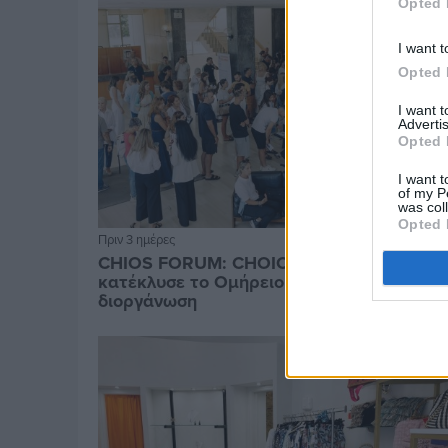
Opted 
I want t
Opted 
I want 
Advertis
Opted 
I want t
of my P
was col
Opted 
Πριν 3 ημέρες
CHIOS FORUM: CHOICES- Πλήθος κόσμου
κατέκλυσε το Ομήρειο για την μεγάλη
διοργάνωση