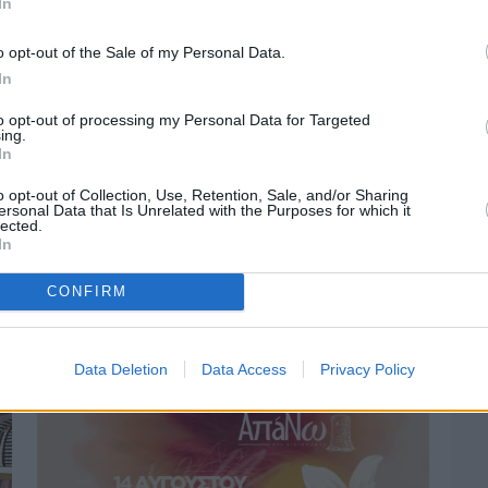
In
o opt-out of the Sale of my Personal Data.
In
to opt-out of processing my Personal Data for Targeted
ing.
In
o opt-out of Collection, Use, Retention, Sale, and/or Sharing
ersonal Data that Is Unrelated with the Purposes for which it
lected.
In
Πριν 3 ημέρες
Οδηγοί Δασικών Υπηρεσιών: Ζητούν
CONFIRM
ένταξη στο ανθυγιεινό επίδομα
Data Deletion
Data Access
Privacy Policy