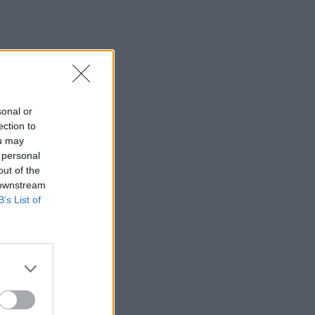
sonal or
ection to
ou may
 personal
out of the
 downstream
B’s List of