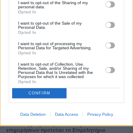
Πριν 5 ημέρες
I want to opt-out of the Sharing of my
Εργασίες ασφαλτόστρωσης σε τρεις οδούς του
personal data.
Opted In
Βαρβασίου
I want to opt-out of the Sale of my
Personal Data.
Opted In
I want to opt-out of processing my
Personal Data for Targeted Advertising.
Opted In
I want to opt-out of Collection, Use,
Retention, Sale, and/or Sharing of my
Personal Data that Is Unrelated with the
Purposes for which it was collected.
Opted In
CONFIRM
Data Deletion
Data Access
Privacy Policy
Πριν 5 ημέρες
Διακοπές ρεύματος: Συνασπισμό των
επιχειρήσεων προτείνει το Επιμελητήριο