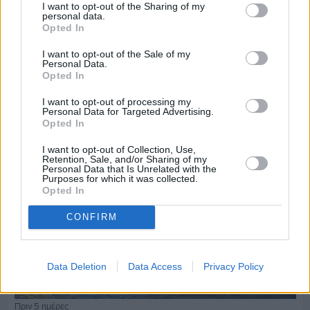
I want to opt-out of the Sharing of my
personal data.
Opted In
Πριν 5 ημέρες
70 χρόνια ιστορίας και συγκίνησης για το
I want to opt-out of the Sale of my
Ανδρεάδειο Γυμνάσιο Βροντάδου
Personal Data.
Opted In
I want to opt-out of processing my
Personal Data for Targeted Advertising.
Opted In
I want to opt-out of Collection, Use,
Retention, Sale, and/or Sharing of my
Personal Data that Is Unrelated with the
Purposes for which it was collected.
Opted In
CONFIRM
Data Deletion
Data Access
Privacy Policy
Πριν 5 ημέρες