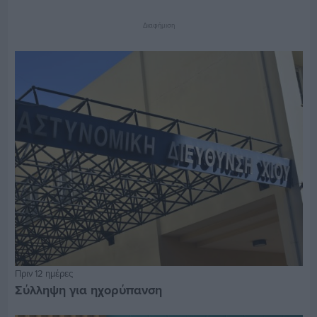
Διαφήμιση
Πριν 12 ημέρες
Σύλληψη για ηχορύπανση