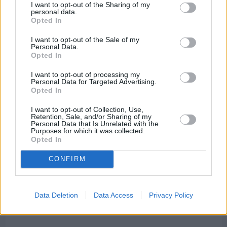
Βαρβασίου
I want to opt-out of the Sharing of my
personal data.
Opted In
I want to opt-out of the Sale of my
Personal Data.
Opted In
I want to opt-out of processing my
Personal Data for Targeted Advertising.
Opted In
I want to opt-out of Collection, Use,
Retention, Sale, and/or Sharing of my
Personal Data that Is Unrelated with the
Purposes for which it was collected.
Opted In
CONFIRM
Πριν 6 ημέρες
Διακοπές ρεύματος: Συνασπισμό των
Data Deletion
Data Access
Privacy Policy
επιχειρήσεων προτείνει το Επιμελητήριο