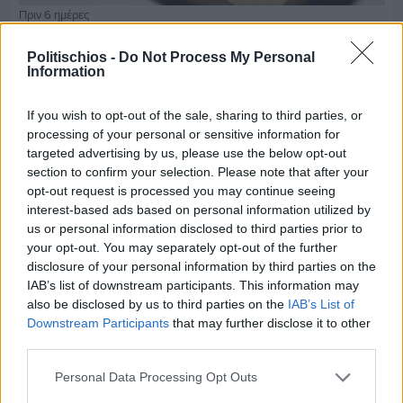
Πριν 6 ημέρες
Τρίτος στη σφαιροβολία στη διεθνή συνάντηση
Ελλάδας–Κύπρου Κ18 ο Δημήτρης Τέλλιος
Politischios -
Do Not Process My Personal
Information
If you wish to opt-out of the sale, sharing to third parties, or
processing of your personal or sensitive information for
targeted advertising by us, please use the below opt-out
section to confirm your selection. Please note that after your
opt-out request is processed you may continue seeing
interest-based ads based on personal information utilized by
us or personal information disclosed to third parties prior to
your opt-out. You may separately opt-out of the further
disclosure of your personal information by third parties on the
IAB’s list of downstream participants. This information may
also be disclosed by us to third parties on the
IAB’s List of
Downstream Participants
that may further disclose it to other
third parties.
Πριν 6 ημέρες
Personal Data Processing Opt Outs
Εργασίες ασφαλτόστρωσης σε τρεις οδούς του