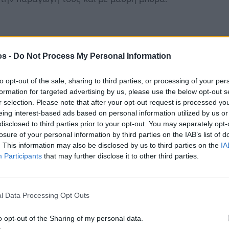
 ΖΥΘΟΠΟΙΪΑ ΧΙΟΥ το 2009 . Ο Μάνος είχε
os -
Do Not Process My Personal Information
ερα, αλλά με ένα kit προϊόν, όπως δηλαδή τα
τ που θέλουν μόνο ψήσιμο.
to opt-out of the sale, sharing to third parties, or processing of your per
formation for targeted advertising by us, please use the below opt-out s
ηματικότητας του ΕΟΜΜΕΧ, το 2010 πήραν την
r selection. Please note that after your opt-out request is processed y
τα πρώτα μηχανήματα και το 2011 διαμόρφωσαν το
eing interest-based ads based on personal information utilized by us or
disclosed to third parties prior to your opt-out. You may separately opt-
γής της βιοτεχνίας τους στον κεντρικό δρόμο του
losure of your personal information by third parties on the IAB’s list of
. This information may also be disclosed by us to third parties on the
IA
Participants
that may further disclose it to other third parties.
ικά προϊόντα, όπως και άλλοι τοπικοί επενδυτές
α με ιδιαίτερα μοναδικά χαρακτηριστικά
κή εργασία, ακόμη και για τη διαμόρφωση των
l Data Processing Opt Outs
στην τοπική αγορά το πρώτο μπουκάλι του
o opt-out of the Sharing of my personal data.