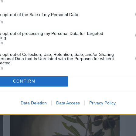
In
o opt-out of the Sale of my Personal Data.
In
στην
Viber ομάδα
μας και δείτε όλες τις ειδήσεις από
to opt-out of processing my Personal Data for Targeted
ing.
In
o opt-out of Collection, Use, Retention, Sale, and/or Sharing
ersonal Data that Is Unrelated with the Purposes for which it
lected.
In
CONFIRM
Data Deletion
Data Access
Privacy Policy