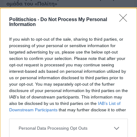
ομάδα του «Πολίτη»
Politischios -
Do Not Process My Personal
Information
If you wish to opt-out of the sale, sharing to third parties, or
processing of your personal or sensitive information for
targeted advertising by us, please use the below opt-out
section to confirm your selection. Please note that after your
opt-out request is processed you may continue seeing
interest-based ads based on personal information utilized by
us or personal information disclosed to third parties prior to
your opt-out. You may separately opt-out of the further
disclosure of your personal information by third parties on the
IAB’s list of downstream participants. This information may
also be disclosed by us to third parties on the
IAB’s List of
Downstream Participants
that may further disclose it to other
Πριν 6 ημέρες
third parties.
Τρίτος στη σφαιροβολία στη διεθνή συνάντηση
Ελλάδας–Κύπρου Κ18 ο Δημήτρης Τέλλιος
Personal Data Processing Opt Outs