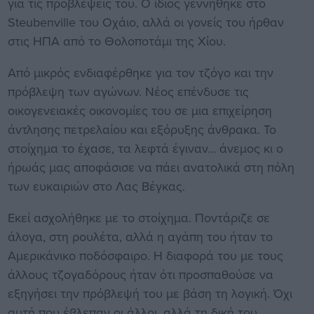
για τις προβλέψεις του. Ο ίδιος γεννήθηκε στο
Steubenville του Οχάιο, αλλά οι γονείς του ήρθαν
στις ΗΠΑ από το Θολοποτάμι της Χίου.
Από μικρός ενδιαφέρθηκε για τον τζόγο και την
πρόβλεψη των αγώνων. Νέος επένδυσε τις
οικογενειακές οικονομίες του σε μια επιχείρηση
άντλησης πετρελαίου και εξόρυξης άνθρακα. Το
στοίχημα το έχασε, τα λεφτά έγιναν… άνεμος κι ο
ήρωάς μας αποφάσισε να πάει ανατολικά στη πόλη
των ευκαιριών στο Λας Βέγκας.
Εκεί ασχολήθηκε με το στοίχημα. Ποντάριζε σε
άλογα, στη ρουλέτα, αλλά η αγάπη του ήταν το
Αμερικάνικο ποδόσφαιρο. Η διαφορά του με τους
άλλους τζογαδόρους ήταν ότι προσπαθούσε να
εξηγήσει την πρόβλεψή του με βάση τη λογική. Όχι
αυτή που έβλεπαν οι άλλοι, αλλά τη δική του.