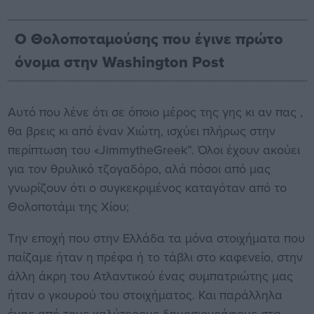
Ο Θολοποταμούσης που έγινε πρώτο
όνομα στην Washington Post
Αυτό που λένε ότι σε όποιο μέρος της γης κι αν πας ,
θα βρεις κι από έναν Χιώτη, ισχύει πλήρως στην
περίπτωση του «JimmytheGreek”. Όλοι έχουν ακούει
για τον θρυλικό τζογαδόρο, αλά πόσοι από μας
γνωρίζουν ότι ο συγκεκριμένος καταγόταν από το
Θολοποτάμι της Χίου;
Την εποχή που στην Ελλάδα τα μόνα στοιχήματα που
παίζαμε ήταν η πρέφα ή το τάβλι στο καφενείο, στην
άλλη άκρη του Ατλαντικού ένας συμπατριώτης μας
ήταν ο γκουρού του στοιχήματος. Και παράλληλα
ένας από τους καλύτερους δημοσιογράφους στα