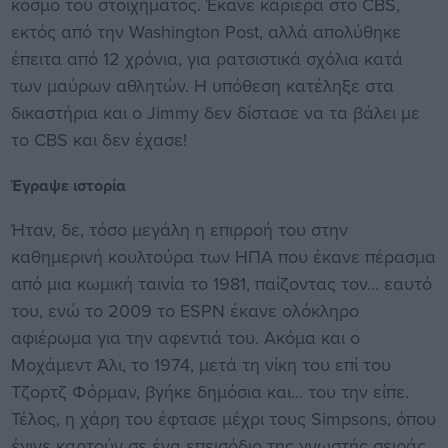
κόσμο του στοιχήματος. Έκανε καριέρα στο CBS,
εκτός από την Washington Post, αλλά απολύθηκε
έπειτα από 12 χρόνια, για ρατσιστικά σχόλια κατά
των μαύρων αθλητών. Η υπόθεση κατέληξε στα
δικαστήρια και ο Jimmy δεν δίστασε να τα βάλει με
το CBS και δεν έχασε!
Έγραψε ιστορία
Ήταν, δε, τόσο μεγάλη η επιρροή του στην
καθημερινή κουλτούρα των ΗΠΑ που έκανε πέρασμα
από μια κωμική ταινία το 1981, παίζοντας τον... εαυτό
του, ενώ το 2009 το ESPN έκανε ολόκληρο
αφιέρωμα για την αφεντιά του. Ακόμα και ο
Μοχάμεντ Άλι, το 1974, μετά τη νίκη του επί του
Τζορτζ Φόρμαν, βγήκε δημόσια και... του την είπε.
Τέλος, η χάρη του έφτασε μέχρι τους Simpsons, όπου
έγινε καρτούν σε ένα επεισόδιο της γνωστής σειράς.