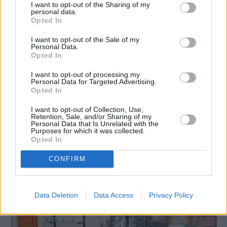
I want to opt-out of the Sharing of my
personal data.
Opted In
I want to opt-out of the Sale of my
Personal Data.
Opted In
I want to opt-out of processing my
Πριν 4 ημέρες
Personal Data for Targeted Advertising.
Opted In
Οδηγοί Δασικών Υπηρεσιών: Ζητούν ένταξη στο
ανθυγιεινό επίδομα
I want to opt-out of Collection, Use,
Retention, Sale, and/or Sharing of my
Personal Data that Is Unrelated with the
Purposes for which it was collected.
Διαφήμιση
Opted In
CONFIRM
Data Deletion
Data Access
Privacy Policy