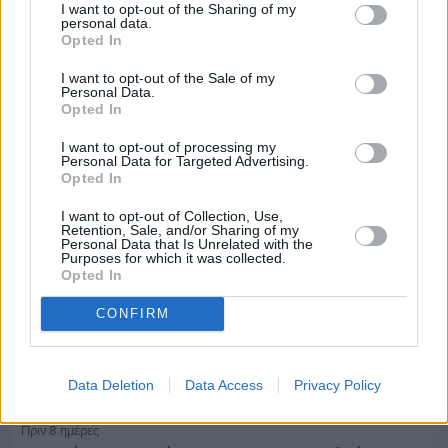
I want to opt-out of the Sharing of my
personal data.
Πριν 8 ημέρες
Opted In
Τρίτος στη σφαιροβολία στη διεθνή συνάντηση
Ελλάδας–Κύπρου Κ18 ο Δημήτρης Τέλλιος
I want to opt-out of the Sale of my
Personal Data.
Opted In
I want to opt-out of processing my
Personal Data for Targeted Advertising.
Opted In
I want to opt-out of Collection, Use,
Retention, Sale, and/or Sharing of my
Personal Data that Is Unrelated with the
Purposes for which it was collected.
Opted In
CONFIRM
Data Deletion
Data Access
Privacy Policy
Πριν 8 ημέρες