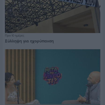
Πριν 10 ημέρες
Σύλληψη για ηχορύπανση