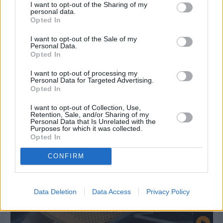
I want to opt-out of the Sharing of my
personal data.
Opted In
I want to opt-out of the Sale of my
Πριν 6 ημέρες
Personal Data.
Εργασίες ασφαλτόστρωσης σε τρεις οδούς του
Opted In
Βαρβασίου
I want to opt-out of processing my
Personal Data for Targeted Advertising.
Opted In
I want to opt-out of Collection, Use,
Retention, Sale, and/or Sharing of my
Personal Data that Is Unrelated with the
Purposes for which it was collected.
Opted In
CONFIRM
Data Deletion
Data Access
Privacy Policy