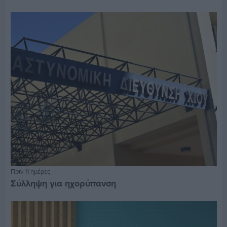
Πριν 11 ημέρες
Σύλληψη για ηχορύπανση