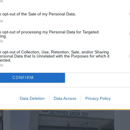
In
o opt-out of the Sale of my Personal Data.
In
to opt-out of processing my Personal Data for Targeted
ing.
In
Πριν 3 ημέρες
Αδειάζουν τα νησιά – Το δημογραφικό στο
o opt-out of Collection, Use, Retention, Sale, and/or Sharing
«κόκκινο»
ersonal Data that Is Unrelated with the Purposes for which it
lected.
In
CONFIRM
Data Deletion
Data Access
Privacy Policy