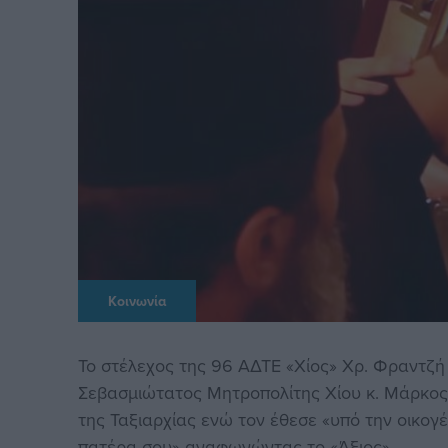
Κοινωνία
Το στέλεχος της 96 ΑΔΤΕ «Χίος» Χρ. Φραντζ
Σεβασμιώτατος Μητροπολίτης Χίου κ. Μάρκος. 
της Ταξιαρχίας ενώ τον έθεσε «υπό την οικογ
πατέρα σου» αναφωνώντας το «Άξιος».