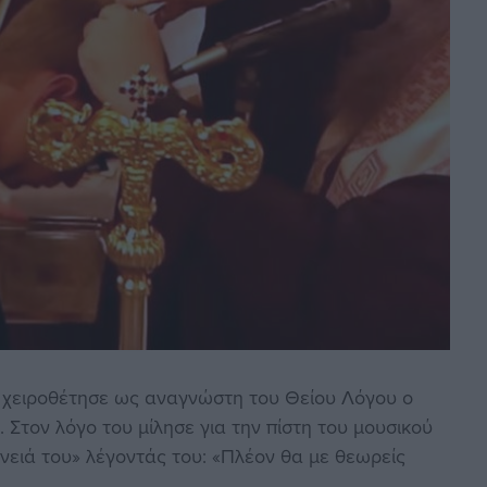
ή χειροθέτησε ως αναγνώστη του Θείου Λόγου ο
Στον λόγο του μίλησε για την πίστη του μουσικού
ένειά του» λέγοντάς του: «Πλέον θα με θεωρείς