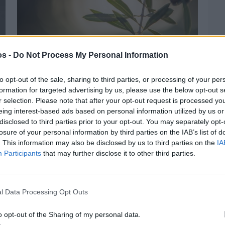
os -
Do Not Process My Personal Information
to opt-out of the sale, sharing to third parties, or processing of your per
formation for targeted advertising by us, please use the below opt-out s
r selection. Please note that after your opt-out request is processed y
eing interest-based ads based on personal information utilized by us or
Πριν 3 ημέρες
disclosed to third parties prior to your opt-out. You may separately opt-
Ελαιοκομικό Μητρώο: Ξεκινά η
προετοιμασία των ελαιοπαραγωγών στη
losure of your personal information by third parties on the IAB’s list of
Χίο
. This information may also be disclosed by us to third parties on the
IA
Participants
that may further disclose it to other third parties.
l Data Processing Opt Outs
o opt-out of the Sharing of my personal data.