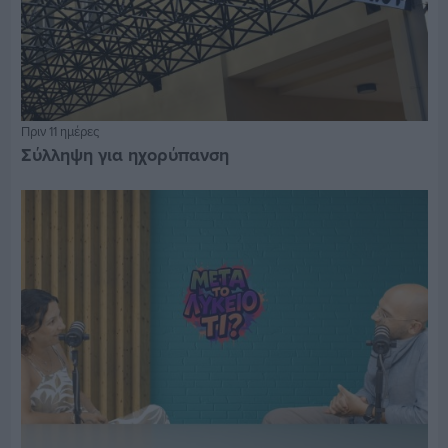
Πριν 11 ημέρες
Σύλληψη για ηχορύπανση