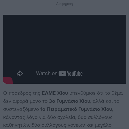
Διαφήμιση
Ο πρόεδρος της
ΕΛΜΕ Χίου
υπενθύμισε ότι το θέμα
δεν αφορά μόνο το
3ο Γυμνάσιο Χίου
, αλλά και το
συστεγαζόμενο
1ο Πειραματικό Γυμνάσιο Χίου
,
κάνοντας λόγο για δύο σχολεία, δύο συλλόγους
καθηγητών, δύο συλλόγους γονέων και μεγάλο