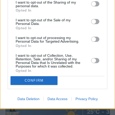
I want to opt-out of the Sharing of my
personal data.
Opted In
I want to opt-out of the Sale of my
Personal Data.
Opted In
I want to opt-out of processing my
Personal Data for Targeted Advertising.
Opted In
I want to opt-out of Collection, Use,
Retention, Sale, and/or Sharing of my
Πριν 4 ημέρες
Personal Data that Is Unrelated with the
Purposes for which it was collected.
70 χρόνια ιστορίας και συγκίνησης για το
Opted In
Ανδρεάδειο Γυμνάσιο Βροντάδου
CONFIRM
Data Deletion
Data Access
Privacy Policy