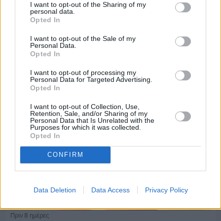
I want to opt-out of the Sharing of my
personal data.
Opted In
Πριν 8 ημέρες
Τρίτος στη σφαιροβολία στη διεθνή συνάντηση
I want to opt-out of the Sale of my
Ελλάδας–Κύπρου Κ18 ο Δημήτρης Τέλλιος
Personal Data.
Opted In
I want to opt-out of processing my
Personal Data for Targeted Advertising.
Opted In
I want to opt-out of Collection, Use,
Retention, Sale, and/or Sharing of my
Personal Data that Is Unrelated with the
Purposes for which it was collected.
Opted In
CONFIRM
Data Deletion
Data Access
Privacy Policy
Πριν 8 ημέρες