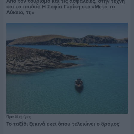
Από τον τουρισμό και τις ασφάλειες, στην τέχνη
και τα παιδιά: Η Σοφία Γυρίκη στο «Μετά το
Λύκειο, τι;»
Πριν 16 ημέρες
Το ταξίδι ξεκινά εκεί όπου τελειώνει ο δρόμος