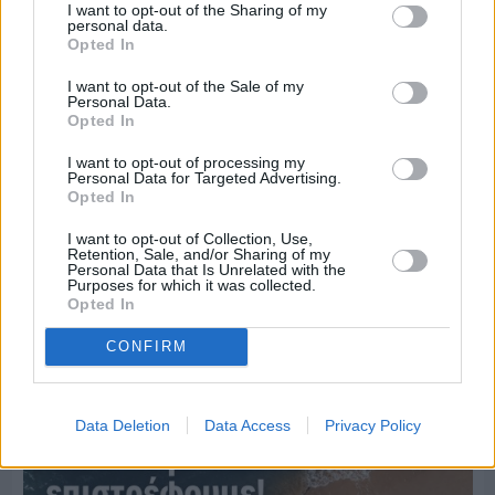
I want to opt-out of the Sharing of my
personal data.
Opted In
I want to opt-out of the Sale of my
Personal Data.
Opted In
I want to opt-out of processing my
Personal Data for Targeted Advertising.
Opted In
I want to opt-out of Collection, Use,
Retention, Sale, and/or Sharing of my
Πριν 6 ημέρες
Personal Data that Is Unrelated with the
Ο καιρός στη Χίο, σήμερα 3 Αυγούστου 2026
Purposes for which it was collected.
Opted In
CONFIRM
Διαφήμιση
Data Deletion
Data Access
Privacy Policy