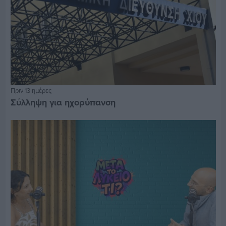
Πριν 13 ημέρες
Σύλληψη για ηχορύπανση