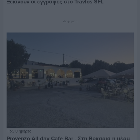
Ξεκινούν οι εγγραφές στο Travlos SFL
Διαφήμιση
Πριν 8 ημέρες
Provenzo All day Cafe Bar - Στη Βοκαριά η μέρα