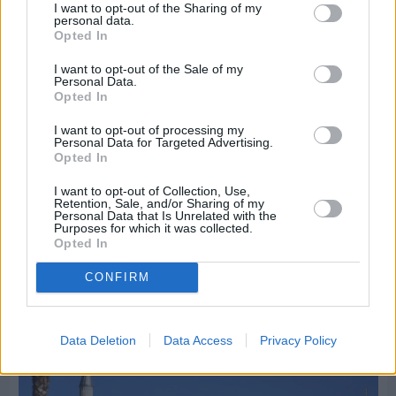
I want to opt-out of the Sharing of my
personal data.
Opted In
I want to opt-out of the Sale of my
Personal Data.
Opted In
I want to opt-out of processing my
Personal Data for Targeted Advertising.
Opted In
I want to opt-out of Collection, Use,
Retention, Sale, and/or Sharing of my
Πριν 5 ημέρες
Personal Data that Is Unrelated with the
Purposes for which it was collected.
Διακοπές ρεύματος: Συνασπισμό των
Opted In
επιχειρήσεων προτείνει το Επιμελητήριο
CONFIRM
Διαφήμιση
Data Deletion
Data Access
Privacy Policy