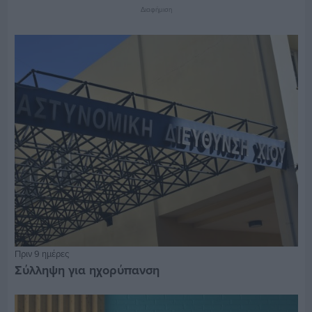
Διαφήμιση
Πριν 9 ημέρες
Σύλληψη για ηχορύπανση