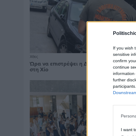
Politischi
If you wish 
sensitive in
Χθες
confirm you
Ώρα να επιστρέψει η Δημοτική Αστυνομία
continue se
στη Χίο
information 
further disc
participants
Downstream 
Persona
I want t