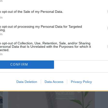
In
o opt-out of the Sale of my Personal Data.
In
Χθες
to opt-out of processing my Personal Data for Targeted
Οδηγοί Δασικών Υπηρεσιών: Ζητούν
ing.
ένταξη στο ανθυγιεινό επίδομα
In
o opt-out of Collection, Use, Retention, Sale, and/or Sharing
ersonal Data that Is Unrelated with the Purposes for which it
lected.
In
CONFIRM
Data Deletion
Data Access
Privacy Policy