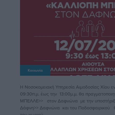
Κοινωνία
Η Νοσοκομειακή Υπηρεσία Αιμοδοσίας Χίου εν
09:30π.μ. έως την 13:00μ.μ. θα πραγματοποι
ΜΠΕΛΛΕ>> στον Δαφνώνα με την υποστήριξη
Δάφνη>> Δαφνώνα και του Ποδοσφαιρικού Ο
του χωριού .