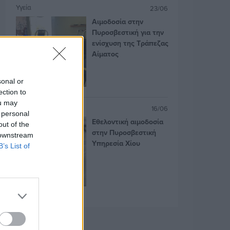
Υγεία
23/06
Αιμοδοσία στην
Πυροσβεστική για την
ενίσχυση της Τράπεζας
Αίματος
sonal or
ection to
ou may
Κοινωνία
16/06
 personal
Εθελοντική αιμοδοσία
out of the
στην Πυροσβεστική
 downstream
Υπηρεσία Χίου
B’s List of