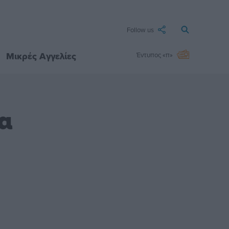
Follow us
Μικρές Αγγελίες
Έντυπος «π»
α