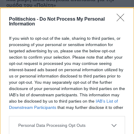
ομάδα του «Πολίτη»
Politischios -
Do Not Process My Personal
Information
If you wish to opt-out of the sale, sharing to third parties, or
processing of your personal or sensitive information for
targeted advertising by us, please use the below opt-out
section to confirm your selection. Please note that after your
opt-out request is processed you may continue seeing
interest-based ads based on personal information utilized by
us or personal information disclosed to third parties prior to
your opt-out. You may separately opt-out of the further
disclosure of your personal information by third parties on the
IAB’s list of downstream participants. This information may
also be disclosed by us to third parties on the
IAB’s List of
Downstream Participants
that may further disclose it to other
Πριν 7 ημέρες
third parties.
Τρίτος στη σφαιροβολία στη διεθνή συνάντηση
Ελλάδας–Κύπρου Κ18 ο Δημήτρης Τέλλιος
Personal Data Processing Opt Outs