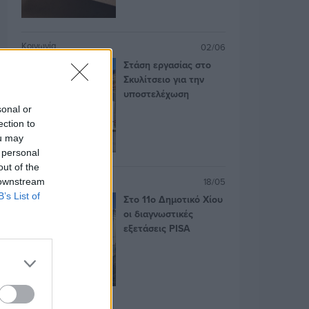
Κοινωνία
02/06
Στάση εργασίας στο
Σκυλίτσειο για την
υποστελέχωση
sonal or
ection to
ou may
 personal
out of the
Εκπαίδευση
18/05
 downstream
B’s List of
Στο 11ο Δημοτικό Χίου
οι διαγνωστικές
εξετάσεις PISA