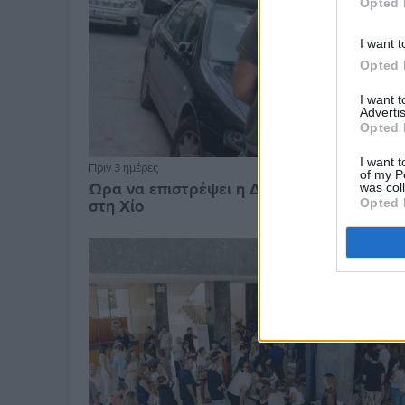
Opted 
I want t
Opted 
I want 
Advertis
Opted 
I want t
Πριν 3 ημέρες
of my P
Ώρα να επιστρέψει η Δημοτική Αστυνομία
was col
στη Χίο
Opted 