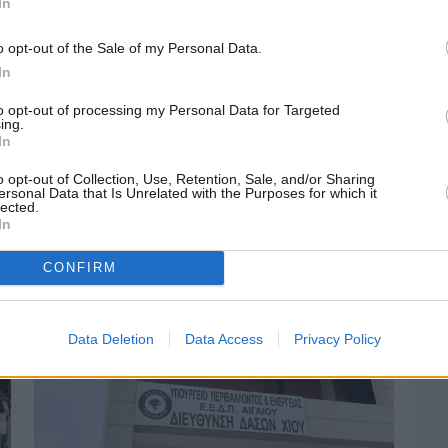
In
o opt-out of the Sale of my Personal Data.
In
to opt-out of processing my Personal Data for Targeted
ing.
In
o opt-out of Collection, Use, Retention, Sale, and/or Sharing
Πριν 3 ημέρες
ersonal Data that Is Unrelated with the Purposes for which it
Αδειάζουν τα νησιά – Το δημογραφικό στο
lected.
«κόκκινο»
In
CONFIRM
Data Deletion
Data Access
Privacy Policy