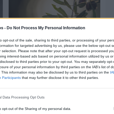
os -
Do Not Process My Personal Information
to opt-out of the sale, sharing to third parties, or processing of your per
formation for targeted advertising by us, please use the below opt-out s
r selection. Please note that after your opt-out request is processed y
eing interest-based ads based on personal information utilized by us or
disclosed to third parties prior to your opt-out. You may separately opt-
Πριν 3 ημέρες
losure of your personal information by third parties on the IAB’s list of
Ελαιοκομικό Μητρώο: Ξεκινά η
. This information may also be disclosed by us to third parties on the
IA
προετοιμασία των ελαιοπαραγωγών στη
Participants
that may further disclose it to other third parties.
Χίο
l Data Processing Opt Outs
o opt-out of the Sharing of my personal data.