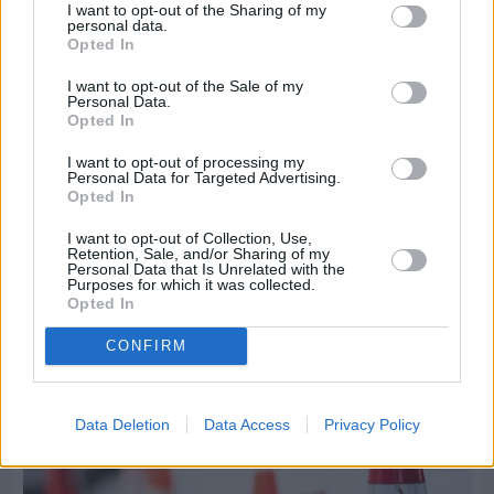
I want to opt-out of the Sharing of my
personal data.
Opted In
I want to opt-out of the Sale of my
Personal Data.
Opted In
I want to opt-out of processing my
Personal Data for Targeted Advertising.
Opted In
I want to opt-out of Collection, Use,
Πριν 6 ημέρες
Retention, Sale, and/or Sharing of my
Τρίτος στη σφαιροβολία στη διεθνή συνάντηση
Personal Data that Is Unrelated with the
Ελλάδας–Κύπρου Κ18 ο Δημήτρης Τέλλιος
Purposes for which it was collected.
Opted In
CONFIRM
Data Deletion
Data Access
Privacy Policy