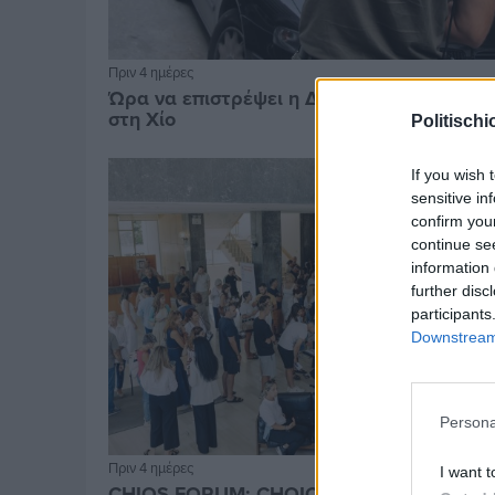
Πριν 4 ημέρες
Ώρα να επιστρέψει η Δημοτική Αστυνομία
στη Χίο
Politischi
If you wish 
sensitive in
confirm you
continue se
information 
further disc
participants
Downstream 
Persona
Πριν 4 ημέρες
I want t
CHIOS FORUM: CHOICES- Πλήθος κόσμου