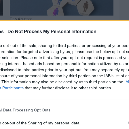
Πριν 4 ημέρες
Αδειάζουν τα νησιά – Το δημογραφικό στο
«κόκκινο»
os -
Do Not Process My Personal Information
to opt-out of the sale, sharing to third parties, or processing of your per
formation for targeted advertising by us, please use the below opt-out s
r selection. Please note that after your opt-out request is processed y
eing interest-based ads based on personal information utilized by us or
disclosed to third parties prior to your opt-out. You may separately opt-
losure of your personal information by third parties on the IAB’s list of
. This information may also be disclosed by us to third parties on the
IA
Participants
that may further disclose it to other third parties.
l Data Processing Opt Outs
Πριν 4 ημέρες
o opt-out of the Sharing of my personal data.
Οδηγοί Δασικών Υπηρεσιών: Ζητούν