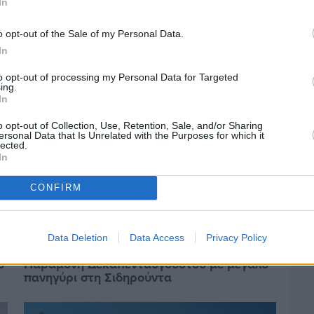
In
ένταξη στο ανθυγιεινό επίδομα
o opt-out of the Sale of my Personal Data.
In
to opt-out of processing my Personal Data for Targeted
ing.
In
o opt-out of Collection, Use, Retention, Sale, and/or Sharing
ersonal Data that Is Unrelated with the Purposes for which it
lected.
In
CONFIRM
Data Deletion
Data Access
Privacy Policy
Πριν 5 ημέρες
υ
Παραμονή Δεκαπενταύγουστου με μεγάλο
πανηγύρι στη Σιδηρούντα