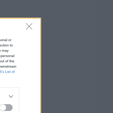
sonal or
ection to
ou may
 personal
out of the
 downstream
B’s List of