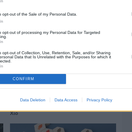
In
o opt-out of the Sale of my Personal Data.
In
to opt-out of processing my Personal Data for Targeted
ing.
In
o opt-out of Collection, Use, Retention, Sale, and/or Sharing
ersonal Data that Is Unrelated with the Purposes for which it
lected.
In
CONFIRM
Πριν 4 ημέρες
Data Deletion
Data Access
Privacy Policy
Ελαιοκομικό Μητρώο: Ξεκινά η
προετοιμασία των ελαιοπαραγωγών στη
Χίο