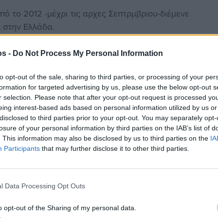
ό το 2012 -μέχρι τις αρχες Σεπτρμβριου-διέμενε
ι στην Ελλάδα.
ν Βορείου Αιγαίου, συνελήφθη ενώ αναμένεται να
os -
Do Not Process My Personal Information
to opt-out of the sale, sharing to third parties, or processing of your per
formation for targeted advertising by us, please use the below opt-out s
r selection. Please note that after your opt-out request is processed y
eing interest-based ads based on personal information utilized by us or
στην
Viber ομάδα
μας και δείτε όλες τις ειδήσεις από
disclosed to third parties prior to your opt-out. You may separately opt-
losure of your personal information by third parties on the IAB’s list of
. This information may also be disclosed by us to third parties on the
IA
Participants
that may further disclose it to other third parties.
l Data Processing Opt Outs
o opt-out of the Sharing of my personal data.