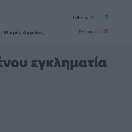
Follow us
Μικρές Αγγελίες
Έντυπος «π»
ένου εγκληματία