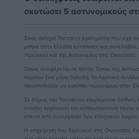
σκοτώσει 5 αστυνομικούς σ
Έναν σκληρό Τσετσένο εγκληματία που είχε 
μπήκε στην Ελλάδα εντόπισαν και συνέλαβαν ,
Λιμενικού και της Αστυνομίας στις Οινούσσες
Όπως αναφέρεται σε δελτίο Τύπου της Αστυνομ
περίπου ένα μήνα δηλαδή, το Λιμενικό συνέλ
προσπαθούσε να εισέλθει παρανόμως στην Ελ
Σε βάρος του Τσετσένου εκκρεμούσε διεθνές
ένοπλη οργάνωση και ανθρωποκτονία πέντε 
έπειτα από συνεργασία των ελληνικών αρχών 
Η επιχείρηση του Λιμενικού στις Οινούσσες έγ
ένα μήνα δηλαδή, μόλις σήμερα όμως ανακοι