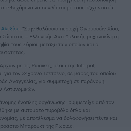
ο ενδεχόμενο να συνδέεται με τους τζιχαντιστές
 Αλεξίου:
"Στην θαλάσσια περιοχή Οινουσσών Χίου,
ού Σώματος – Ελληνικής Ακτοϕυλακής μηχανοκίνητη
ϕία τους Σύριοι- μεταξυ των οποίων και ο
αυτότητας.
ρχών με τις Ρωσικές, μέσω της Interpol,
αι για τον 34χρονο Τσετσένο, σε βάρος του οποίου
ράς Αναγγελίας, για συμμετοχή σε παράνομη,
ν Αστυνομικών.
άνομης ένοπλης οργάνωσης- συμμετείχε από τον
τέθηκε με αυτόματο πυροβόλο όπλο και
υνομίας, με αποτέλεσμα να δολοφονήσει πέντε και
 προάστιο Μπαρούκτ της Ρωσίας.