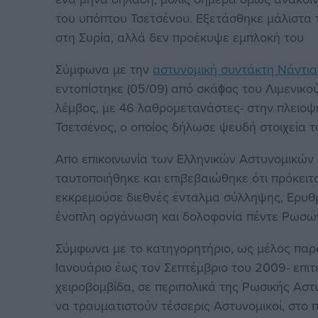
του υπόπτου Τσετσένου. Εξετάσθηκε μάλιστα τ
στη Συρία, αλλά δεν προέκυψε εμπλοκή του
Σύμφωνα με την
αστυνομική συντάκτη Νάντια
εντοπίστηκε (05/09) από σκάϕος του Λιμενικ
λέμβος, με 46 λαθρομετανάστες- στην πλειοψη
Τσετσένος, ο οποίος δήλωσε ψευδή στοιχεία τ
Απο επικοινωνία των Ελληνικών Αστυνομικών Α
ταυτοποιήθηκε και επιβεβαιώθηκε ότι πρόκειτ
εκκρεμούσε διεθνές ένταλμα σύλληψης, Ερυθ
ένοπλη οργάνωση και δολοφονία πέντε Ρωσω
Σύμφωνα με το κατηγορητήριο, ως μέλος παρ
Ιανουάριο έως τον Σεπτέμβριο του 2009- επι
χειροβομβίδα, σε περιπολικά της Ρωσικής Αστ
να τραυματιστούν τέσσερις Αστυνομικοί, στο