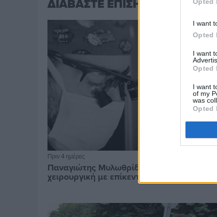
ΔΙΑΒΑΣΤΕ ΕΠΙΣΗΣ
Opted 
I want t
Opted 
I want 
Advertis
Opted 
I want t
of my P
was col
Opted 
Πριν 4 ημέρες
Παναγιώτης Μυλωθρίδης: Η πλαστική
χειρουργική με επίκεντρο τον άνθρωπο