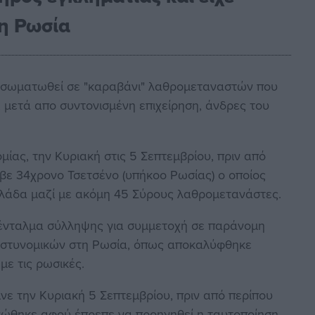
τη Ρωσία
ενσωματωθεί σε "καραβάνι" λαθρομεταναστών που
 μετά απο συντονισμένη επιχείρηση, άνδρες του
.
ίας, την Κυριακή στις 5 Σεπτεμβρίου, πριν από
αβε 34χρονο Τσετσένο (υπήκοο Ρωσίας) ο οποίος
λάδα μαζί με ακόμη 45 Σύρους λαθρομετανάστες.
 ένταλμα σύλληψης για συμμετοχή σε παράνομη
αστυνομικών στη Ρωσία, όπως αποκαλύφθηκε
με τις ρωσικές.
ινε την Κυριακή 5 Σεπτεμβρίου, πριν από περίπου
νώθηκε αφού έπρεπε να προηγηθεί η ταυτοποίηση