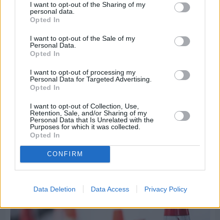
I want to opt-out of the Sharing of my
personal data.
Opted In
I want to opt-out of the Sale of my
Personal Data.
Opted In
I want to opt-out of processing my
Personal Data for Targeted Advertising.
Opted In
I want to opt-out of Collection, Use,
Πριν 5 ημέρες
Retention, Sale, and/or Sharing of my
Τρίτος στη σφαιροβολία στη διεθνή συνάντηση
Personal Data that Is Unrelated with the
Ελλάδας–Κύπρου Κ18 ο Δημήτρης Τέλλιος
Purposes for which it was collected.
Opted In
CONFIRM
Data Deletion
Data Access
Privacy Policy