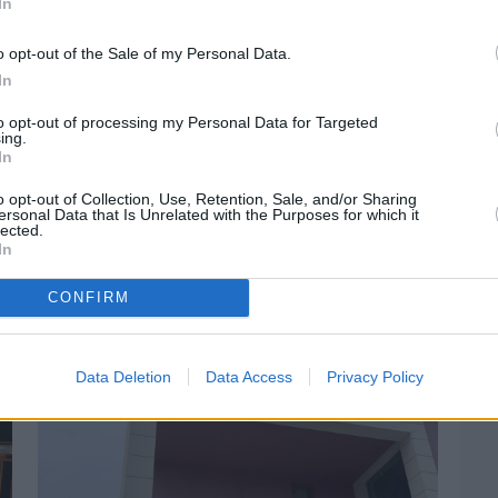
In
o opt-out of the Sale of my Personal Data.
In
to opt-out of processing my Personal Data for Targeted
ing.
In
o opt-out of Collection, Use, Retention, Sale, and/or Sharing
ersonal Data that Is Unrelated with the Purposes for which it
lected.
In
Πριν 6 ημέρες
CONFIRM
Αδειάζουν τα νησιά – Το δημογραφικό στο
«κόκκινο»
Data Deletion
Data Access
Privacy Policy