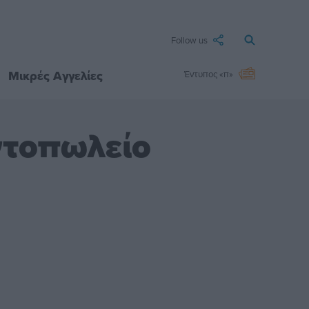
Follow us
Μικρές Αγγελίες
Έντυπος «π»
ντοπωλείο