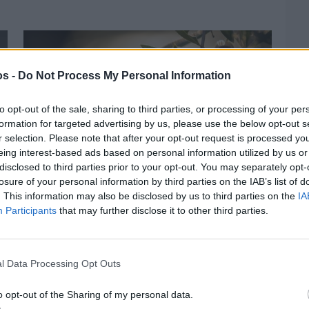
os -
Do Not Process My Personal Information
to opt-out of the sale, sharing to third parties, or processing of your per
formation for targeted advertising by us, please use the below opt-out s
r selection. Please note that after your opt-out request is processed y
eing interest-based ads based on personal information utilized by us or
disclosed to third parties prior to your opt-out. You may separately opt-
losure of your personal information by third parties on the IAB’s list of
. This information may also be disclosed by us to third parties on the
IA
Participants
that may further disclose it to other third parties.
Πριν 6 ημέρες
Ελαιοκομικό Μητρώο: Ξεκινά η
προετοιμασία των ελαιοπαραγωγών στη
Χίο
l Data Processing Opt Outs
o opt-out of the Sharing of my personal data.