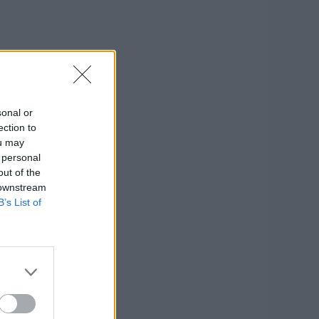
sonal or
ection to
ou may
 personal
out of the
 downstream
B’s List of