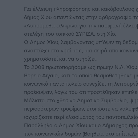
Για έλλειψη πληροφόρησης και κακόβουλους χ
δήμος Χίου απαντώντας στην αρθρογραφία το
«Λυπούμεθα ειλικρινά για την πασιφανή έλλει
στελέχη του τοπικού ΣΥΡΙΖΑ, στη Χίο.
Ο Δήμος Χίου, λαμβάνοντας υπ’όψιν τη δεδομέ
αναπτύξει στο νησί μας, μια σειρά από κοινωνι
χρηματοδοτεί και να στηρίζει.
Το 2008 πρωτοπορήσαμε ως πρώην Ν.Α. Χίου 
Βόρειο Αιγαίο, κάτι το οποίο θεσμοθετήθηκε 
κοινωνικό παντοπωλείο συνεχίζει τη λειτουργ
προέκυψαν, λόγω του ότι προστέθηκαν επιπλέο
Μάλιστα στο χθεσινό Δημοτικό Συμβούλιο, ψη
περισσότερων τροφίμων, έτσι ώστε να καλυφθ
ισχυρίζεστε περί κλεισίματος του παντοπωλεί
Παράλληλα ο Δήμος Χίου και ο Δήμαρχος προσ
των κοινωνικών δομών (Βοήθεια στο σπίτι κ.λ.