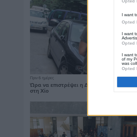
Opted 
I want t
Opted 
I want 
Advertis
Opted 
I want t
of my P
was col
Opted 
Πριν 6 ημέρες
Ώρα να επιστρέψει η Δημοτική Αστυνομία
στη Χίο