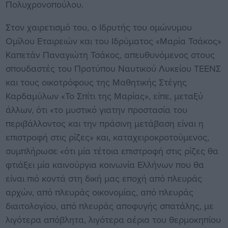
Πολυχρονοπούλου.
Στον χαιρετισμό του, ο Ιδρυτής του ομώνυμου
Ομίλου Εταιρειών και του Ιδρύματος «Μαρία Τσάκος»
Καπετάν Παναγιώτη Τσάκος, απευθυνόμενος στους
σπουδαστές του Προτύπου Ναυτικού Λυκείου ΤΕΕΝΣ
και τους οικοτρόφους της Μαθητικής Στέγης
Καρδαμύλων «Το Σπίτι της Μαρίας», είπε, μεταξύ
άλλων, ότι «το μυστικό γιατην προστασία του
περιβάλλοντος και την πράσινη μετάβαση είναι η
επιστροφή στις ρίζες» και, καταχειροκροτούμενος,
συμπλήρωσε «ότι μία τέτοια επιστροφή στις ρίζες θα
φτιάξει μία καινούργια κοινωνία Ελλήνων που θα
είναι πιό κοντά στη δική μας εποχή από πλευράς
αρχών, από πλευράς οικονομίας, από πλευράς
διαιτολογίου, από πλευράς αποφυγής σπατάλης, με
λιγότερα απόβλητα, λιγότερα αέρια του θερμοκηπίου