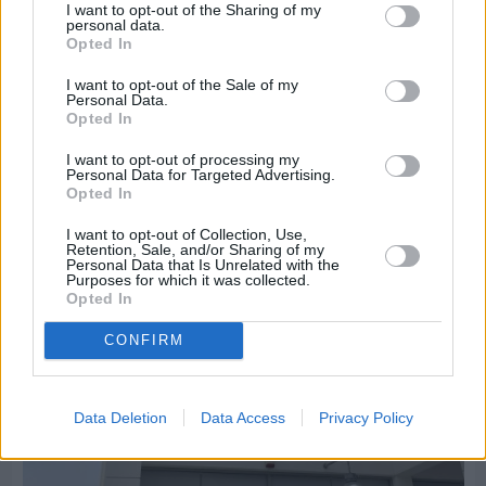
I want to opt-out of the Sharing of my
personal data.
Opted In
I want to opt-out of the Sale of my
Personal Data.
Πριν 2 ημέρες
Opted In
CHIOS FORUM: CHOICES- Πλήθος κόσμου
κατέκλυσε το Ομήρειο για την μεγάλη
I want to opt-out of processing my
Personal Data for Targeted Advertising.
διοργάνωση
Opted In
I want to opt-out of Collection, Use,
Retention, Sale, and/or Sharing of my
Personal Data that Is Unrelated with the
Purposes for which it was collected.
Opted In
CONFIRM
Data Deletion
Data Access
Privacy Policy