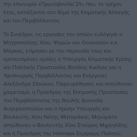
την επωνυμία «Πρωτοβουλία ̓21», που, το τρέχον
έτος, εστιάζονται στο θέμα της Κλιματικής Αλλαγής
και του Περιβάλλοντος.
Το Συνέδριο, τις εργασίες του οποίου ευλόγησε ο
Μητροπολίτης Χίου, Ψαρών και Οινουσσών κ.κ.
Μάρκος, ετίμησαν με την παρουσία τους και
εμπνευσμένες ομιλίες ο Υπουργός Κλιματικής Κρίσης
και Πολιτικής Προστασίας Βασίλης Κικίλιας και η
Υφυπουργός Περιβάλλοντος και Ενέργειας
Αλεξάνδρα Σδούκου. Παρευρέθησαν, και απηύθυναν
χαιρετισμό, η Πρόεδρος της Επιτροπής Προστασίας
του Περιβάλλοντος της Βουλής Διονυσία
Αυγερινοπούλου και ο πρώην Υπουργός και
Βουλευτής Χίου Νότης Μηταράκης. Μηνύματα
απηύθυναν ο Βουλευτής Χίου Σταύρος Μιχαηλίδης
και η Πρόεδρος της Helmepa Σεμίραμις Παληού.