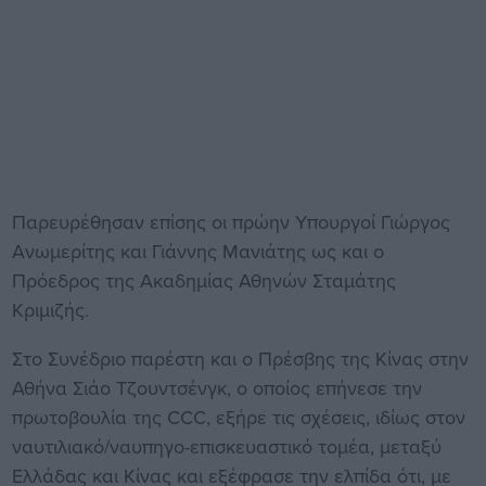
Παρευρέθησαν επίσης οι πρώην Υπουργοί Γιώργος
Ανωμερίτης και Γιάννης Μανιάτης ως και ο
Πρόεδρος της Ακαδημίας Αθηνών Σταμάτης
Κριμιζής.
Στο Συνέδριο παρέστη και ο Πρέσβης της Κίνας στην
Αθήνα Σιάο Τζουντσένγκ, ο οποίος επήνεσε την
πρωτοβουλία της CCC, εξήρε τις σχέσεις, ιδίως στον
ναυτιλιακό/ναυπηγο-επισκευαστικό τομέα, μεταξύ
Ελλάδας και Κίνας και εξέφρασε την ελπίδα ότι, με