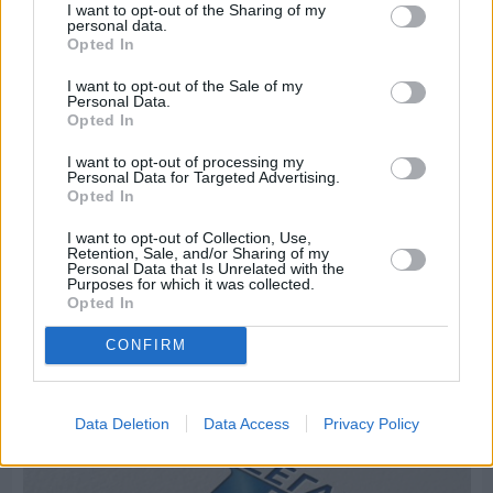
I want to opt-out of the Sharing of my
personal data.
Opted In
I want to opt-out of the Sale of my
Personal Data.
Opted In
I want to opt-out of processing my
Personal Data for Targeted Advertising.
Opted In
I want to opt-out of Collection, Use,
Retention, Sale, and/or Sharing of my
Personal Data that Is Unrelated with the
Purposes for which it was collected.
Opted In
Πριν 6 ημέρες
Μία μικρή αλλά αναγκαία ανάπαυλα για την
CONFIRM
ομάδα του «Πολίτη»
Data Deletion
Data Access
Privacy Policy