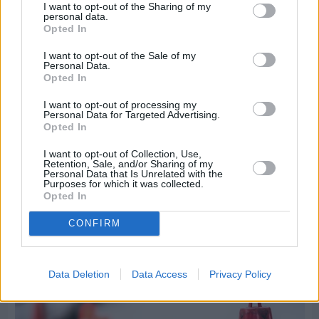
I want to opt-out of the Sharing of my
personal data.
Opted In
I want to opt-out of the Sale of my
Personal Data.
Opted In
I want to opt-out of processing my
Personal Data for Targeted Advertising.
Opted In
I want to opt-out of Collection, Use,
Retention, Sale, and/or Sharing of my
Personal Data that Is Unrelated with the
Πριν 8 ημέρες
Purposes for which it was collected.
Τρίτος στη σφαιροβολία στη διεθνή συνάντηση
Opted In
Ελλάδας–Κύπρου Κ18 ο Δημήτρης Τέλλιος
CONFIRM
Data Deletion
Data Access
Privacy Policy