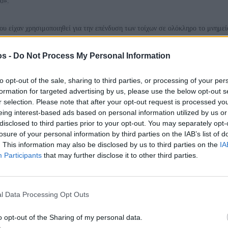
ο».
που είχαν χρησιμοποιηθεί για την επένδυση των τοίχων σε ολόκληρο το μνημεί
αθώς οι φωτογραφίες παραπλάνησαν κοινό αλλά και ειδικούς εκτός
os -
Do Not Process My Personal Information
αι έκκεντρα τοποθετημένη ως προς τις προηγούμενες, θύρα.
to opt-out of the sale, sharing to third parties, or processing of your per
formation for targeted advertising by us, please use the below opt-out s
r selection. Please note that after your opt-out request is processed y
eing interest-based ads based on personal information utilized by us or
disclosed to third parties prior to your opt-out. You may separately opt-
losure of your personal information by third parties on the IAB’s list of
. This information may also be disclosed by us to third parties on the
IA
Participants
that may further disclose it to other third parties.
το, το μόνο ενδεχόμενο που απομένει είναι να αποκαλυφθούν οποιουδήποτε
αι επί του παρόντος. Βάσει αυτών των υποθετικών αλλά προσδοκόμενων
είναι δυνατόν να αποδοθεί το μνημείο σε συγκεκριμένα πρόσωπα. Και, επίσης
l Data Processing Opt Outs
ησης.
o opt-out of the Sharing of my personal data.