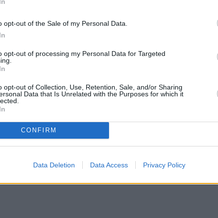
In
ασκαφείς φτάσουν στο δάπεδο του τρίτου θαλάμου, όπου και θα εξακριβωθεί 
θους, ίσως κάτω από αυτούς να κρύβεται το πραγματικά σημαντικό κομμάτι το
o opt-out of the Sale of my Personal Data.
In
to opt-out of processing my Personal Data for Targeted
ing.
In
o opt-out of Collection, Use, Retention, Sale, and/or Sharing
ersonal Data that Is Unrelated with the Purposes for which it
lected.
In
CONFIRM
στην
Viber ομάδα
μας και δείτε όλες τις ειδήσεις από
Data Deletion
Data Access
Privacy Policy