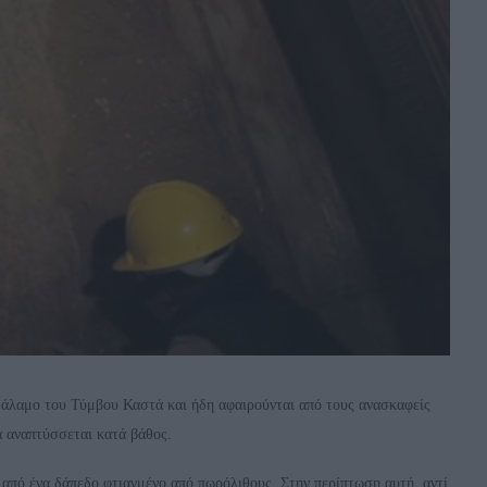
 θάλαμο του Τύμβου Καστά και ήδη αφαιρούνται από τους ανασκαφείς
να αναπτύσσεται κατά βάθος.
 από ένα δάπεδο φτιαγμένο από πωρόλιθους. Στην περίπτωση αυτή, αντί