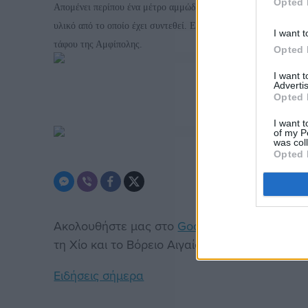
Opted 
Απομένει περίπου ένα μέτρο αμμώδους χώματος έως ότου οι αν
υλικό από το οποίο έχει συντεθεί. Εάν αποτελείται από πωρολί
I want t
τάφου της Αμφίπολης.
Opted 
I want 
Advertis
Opted 
I want t
of my P
was col
Opted 
Ακολουθήστε μας στο
Google News
. Μπείτε 
τη Χίο και το Βόρειο Αιγαίο.
Ειδήσεις σήμερα