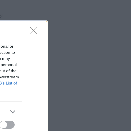
ο,
sonal or
ection to
ou may
 personal
out of the
 downstream
B’s List of
,