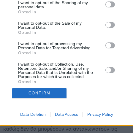
I want to opt-out of the Sharing of my
αγελαδοτρόφοι. Το υπουργείο Ανάπτυξης θεωρεί ότι
personal data.
Opted In
αυτό το κλειστό σύστημα ενισχύεται με τον «κανόνα
των πέντε ημερών». Σκοπός των αλλαγών που
I want to opt-out of the Sale of my
Personal Data.
ανακοινώθηκαν είναι να ανοίξει η αγορά, να μπει στη
Opted In
χώρα εισαγόμενο γάλα (με συνέπεια να πέσουν οι
I want to opt-out of processing my
τιμές) και να μειωθούν οι επιστροφές ληγμένων.
Personal Data for Targeted Advertising.
Opted In
Τι αποτέλεσμα θα έχουν οι νέες ρυθμίσεις;
I want to opt-out of Collection, Use,
Retention, Sale, and/or Sharing of my
Σύμφωνα με τον καθηγητή Θεόφιλο Μασούρα, είναι
Personal Data that Is Unrelated with the
Purposes for which it was collected.
αμφίβολο αν θα έχουν το επιθυμητό αποτέλεσμα.
Opted In
Οπως λέει, υπάρχει μια τάση αύξησης της τιμής του
CONFIRM
γάλακτος παγκοσμίως και δεν είναι σίγουρο ότι η
αλλαγή αυτή θα ρίξει τις τιμές αισθητά και για
μεγάλο διάστημα. Ταυτόχρονα, θα οδηγήσει στη
Data Deletion
Data Access
Privacy Policy
χρεοκοπία περισσότερους Ελληνες παραγωγούς,
καθώς δεν θα μπορέσουν να ανταγωνιστούν τις