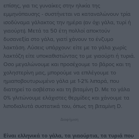
επίσης, για τις γυναίκες στην ηλικία της
εμμηνόπαυσης - συστήνεται να καταναλώνουν τρία
ισοδύναμα γάλακτος την ημέρα (αν όχι γάλα, τυρί ή
γιαούρτι). Μετά τα 50 έτη πολλοί αποκτούν
δυσανεξία στο γάλα, γιατί χάνουν το ένζυμο
λακτάση. Λύσεις υπάρχουν: είτε με το γάλα χωρίς
λακτόζη είτε υποκαθιστώντας το με γιαούρτι ή τυριά.
Οσο μεγαλώνουμε και προσέχουμε το βάρος και τη
χοληστερίνη μας, μπορούμε να επιλέγουμε το
ημιαποβουτυρωμένο γάλα με 1-2% λιπαρά, που
διατηρεί το ασβέστιο και τη βιταμίνη D. Με το γάλα
0% γλιτώνουμε ελάχιστες θερμίδες και χάνουμε τα
λιποδιαλυτά συστατικά του, όπως τη βιταμίνη D.
Διαφήμιση
Είναι ελληνικά το γάλα, τα γιαούρτια, τα τυριά που