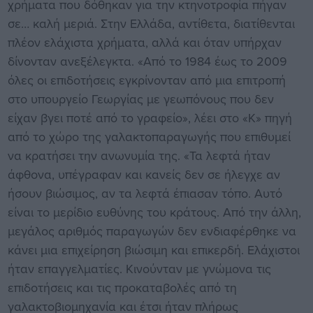
χρήματα που δόθηκαν για την κτηνοτροφία πήγαν
σε… καλή μεριά. Στην Ελλάδα, αντίθετα, διατίθενται
πλέον ελάχιστα χρήματα, αλλά και όταν υπήρχαν
δίνονταν ανεξέλεγκτα. «Από το 1984 έως το 2009
όλες οι επιδοτήσεις εγκρίνονταν από μια επιτροπή
στο υπουργείο Γεωργίας με γεωπόνους που δεν
είχαν βγει ποτέ από το γραφείο», λέει στο «Κ» πηγή
από το χώρο της γαλακτοπαραγωγής που επιθυμεί
να κρατήσει την ανωνυμία της. «Τα λεφτά ήταν
άφθονα, υπέγραφαν και κανείς δεν σε ήλεγχε αν
ήσουν βιώσιμος, αν τα λεφτά έπιασαν τόπο. Αυτό
είναι το μερίδιο ευθύνης του κράτους. Από την άλλη,
μεγάλος αριθμός παραγωγών δεν ενδιαφέρθηκε να
κάνει μια επιχείρηση βιώσιμη και επικερδή. Ελάχιστοι
ήταν επαγγελματίες. Κινούνταν με γνώμονα τις
επιδοτήσεις και τις προκαταβολές από τη
γαλακτοβιομηχανία και έτσι ήταν πλήρως