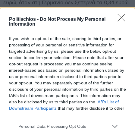
ευρώ, όταν στη Γερμανία δεν ξεπερνά τα 0,34 ευρώ.
Και πάλι, όμως, από το 0,45 έως το 1,50 ευρώ της
λιανικής τιμής του λίτρου υπάρχει μεγάλη απόσταση.
Politischios -
Do Not Process My Personal
Information
Η διαφορά οφείλεται στο κόστος επιστροφής των
ληγμένων (που επιβαρύνει τις βιομηχανίες), στον
If you wish to opt-out of the sale, sharing to third parties, or
πόλεμο για το καλό ράφι στο σούπερ μάρκετ (που
processing of your personal or sensitive information for
συνεπάγεται άτυπες «μίζες»), καθώς και στο κόστος
targeted advertising by us, please use the below opt-out
section to confirm your selection. Please note that after your
συλλογής του γάλακτος, που είναι πιο περίπλοκο
opt-out request is processed you may continue seeing
(στην Ελλάδα το προϊόν πρέπει να συλλεγεί από
interest-based ads based on personal information utilized by
πολλές μικρές μονάδες που συχνά βρίσκονται σε
us or personal information disclosed to third parties prior to
απομονωμένες περιοχές). Παράλληλα, για πολλά
your opt-out. You may separately opt-out of the further
disclosure of your personal information by third parties on the
χρόνια είχε δημιουργηθεί ένα καρτέλ. Οι
IAB’s list of downstream participants. This information may
γαλακτοβιομηχανίες συνδιαμόρφωναν τις τιμές που
also be disclosed by us to third parties on the
IAB’s List of
θα έδιναν στους παραγωγούς. Αυτό δεν συμβαίνει
Downstream Participants
that may further disclose it to other
third parties.
πια, συνεχίζει όμως να λειτουργεί ένα άτυπο καρτέλ,
υπό την έννοια ότι στον κλάδο έχουν μείνει λίγες
Personal Data Processing Opt Outs
βιώσιμες επιχειρήσεις και ακόμη λιγότεροι