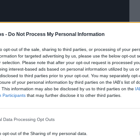
os -
Do Not Process My Personal Information
to opt-out of the sale, sharing to third parties, or processing of your per
formation for targeted advertising by us, please use the below opt-out s
r selection. Please note that after your opt-out request is processed y
eing interest-based ads based on personal information utilized by us or
disclosed to third parties prior to your opt-out. You may separately opt-
losure of your personal information by third parties on the IAB’s list of
. This information may also be disclosed by us to third parties on the
IA
 Αιμοδοσίας Χίου
,
Άννα Σωτηρίου
, δήλωσε
Participants
that may further disclose it to other third parties.
 επισημαίνοντας ότι μετά το Πάσχα καταγράφεται
Για τον λόγο αυτό, η συγκεκριμένη δράση αποτελεί
 περιόδου.
l Data Processing Opt Outs
χή πολλών νέων ανθρώπων, οι οποίοι προσήλθαν
o opt-out of the Sharing of my personal data.