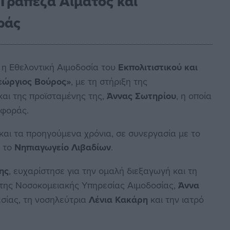
 Τράπεζα Αίματος και
ράς
 η Εθελοντική Αιμοδοσία του
Εκπολιτιστικού και
εώργιος Βούρος»
, με τη στήριξη της
και της προϊσταμένης της,
Άννας Σωτηρίου
, η οποία
σφοράς.
και τα προηγούμενα χρόνια, σε συνεργασία με το
 το
Νηπιαγωγείο Λιβαδίων
.
ης
, ευχαρίστησε για την ομαλή διεξαγωγή και τη
 της Νοσοκομειακής Υπηρεσίας Αιμοδοσίας,
Άννα
εσίας, τη νοσηλεύτρια
Λένια Κακάρη
και την ιατρό