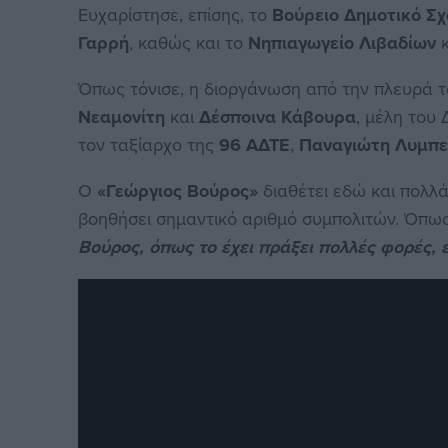
Ευχαρίστησε, επίσης, το
Βούρειο Δημοτικό Σχ
Γαρρή
, καθώς και το
Νηπιαγωγείο Λιβαδίων
κ
Όπως τόνισε, η διοργάνωση από την πλευρά 
Νεαμονίτη
και
Δέσποινα Κάβουρα
, μέλη του
τον ταξίαρχο της
96 ΑΔΤΕ
,
Παναγιώτη Λυμπ
Ο
«Γεώργιος Βούρος»
διαθέτει εδώ και πολλά
βοηθήσει σημαντικό αριθμό συμπολιτών. Όπω
Βούρος, όπως το έχει πράξει πολλές φορές, έ