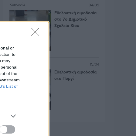
Κοινωνία
04/05
Εθελοντική αιμοδοσία
στο 7ο Δημοτικό
Σχολείο Χίου
sonal or
ection to
ou may
Κοινωνία
15/04
 personal
Εθελοντική αιμοδοσία
out of the
στο Πυργί
 downstream
B’s List of