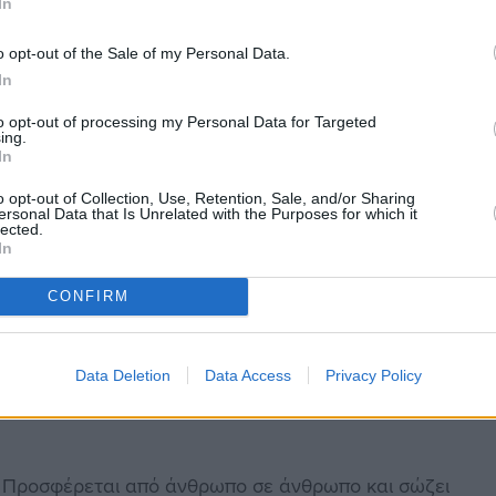
In
τον συνάνθρωπο το πολυτιμότερο αγαθό που σώζει
ς Σύλλογος προσφέρει πραγματικό πολιτισμό, καθώς
o opt-out of the Sale of my Personal Data.
άπη, προσφέρει και ζωή»
.
In
σοκομειακή Υπηρεσία Αιμοδοσίας Χίου
συνεχίζει
to opt-out of processing my Personal Data for Targeted
ing.
ιτουργεί πλέον με πολύ περιορισμένο προσωπικό και
In
o opt-out of Collection, Use, Retention, Sale, and/or Sharing
ersonal Data that Is Unrelated with the Purposes for which it
δοσία στη
Μηχανική Σχολή Χίου
, ενώ τον Ιούνιο θα
lected.
In
ότη
, με τη μεγάλη καθιερωμένη δράση αιμοδοσίας
γων.
CONFIRM
είο Χίου
πραγματοποιεί καθημερινά πολλές
υ χρειάζονται επειγόντως αίμα, από ηλικιωμένους
Data Deletion
Data Access
Privacy Policy
το πλαίσιο νοσηλειών και χειρουργικών
ο. Προσφέρεται από άνθρωπο σε άνθρωπο και σώζει