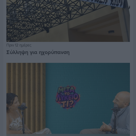
Πριν 12 ημέρες
Σύλληψη για ηχορύπανση