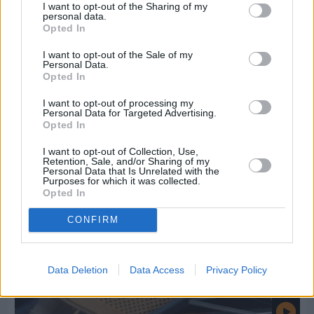
I want to opt-out of the Sharing of my
personal data.
Opted In
I want to opt-out of the Sale of my
Πριν 7 ημέρες
Personal Data.
Εργασίες ασφαλτόστρωσης σε τρεις οδούς του
Opted In
Βαρβασίου
I want to opt-out of processing my
Personal Data for Targeted Advertising.
Opted In
I want to opt-out of Collection, Use,
Retention, Sale, and/or Sharing of my
Personal Data that Is Unrelated with the
Purposes for which it was collected.
Opted In
CONFIRM
Data Deletion
Data Access
Privacy Policy