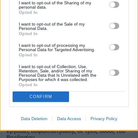
Πριν 6 ημέρες
I want to opt-out of the Sharing of my
personal data.
Τρίτος στη σφαιροβολία στη διεθνή συνάντηση
Opted In
Ελλάδας–Κύπρου Κ18 ο Δημήτρης Τέλλιος
I want to opt-out of the Sale of my
Personal Data.
Opted In
I want to opt-out of processing my
Personal Data for Targeted Advertising.
Opted In
I want to opt-out of Collection, Use,
Retention, Sale, and/or Sharing of my
Personal Data that Is Unrelated with the
Purposes for which it was collected.
Opted In
CONFIRM
Data Deletion
Data Access
Privacy Policy
Πριν 6 ημέρες
Εργασίες ασφαλτόστρωσης σε τρεις οδούς του
Βαρβασίου