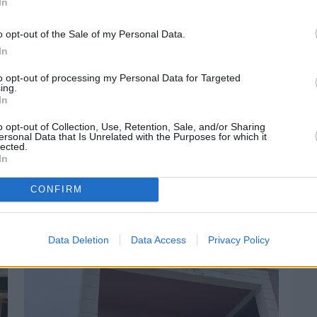
In
o opt-out of the Sale of my Personal Data.
In
to opt-out of processing my Personal Data for Targeted
ing.
In
o opt-out of Collection, Use, Retention, Sale, and/or Sharing
ersonal Data that Is Unrelated with the Purposes for which it
lected.
In
Πριν 3 ημέρες
CONFIRM
Αδειάζουν τα νησιά – Το δημογραφικό στο
«κόκκινο»
Data Deletion
Data Access
Privacy Policy