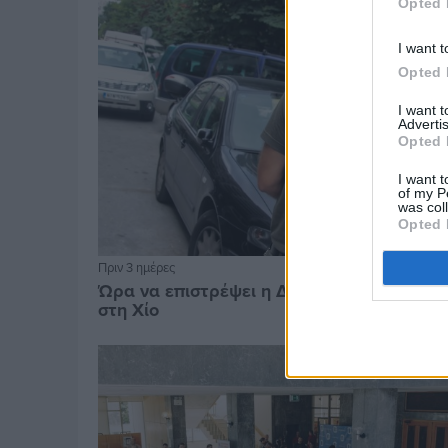
Opted 
I want t
Opted 
I want 
Advertis
Opted 
I want t
of my P
was col
Opted 
Πριν 3 ημέρες
Ώρα να επιστρέψει η Δημοτική Αστυνομία
στη Χίο