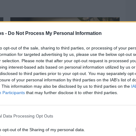
os -
Do Not Process My Personal Information
to opt-out of the sale, sharing to third parties, or processing of your per
formation for targeted advertising by us, please use the below opt-out s
r selection. Please note that after your opt-out request is processed y
eing interest-based ads based on personal information utilized by us or
disclosed to third parties prior to your opt-out. You may separately opt-
losure of your personal information by third parties on the IAB’s list of
. This information may also be disclosed by us to third parties on the
IA
Participants
that may further disclose it to other third parties.
Πριν 3 ημέρες
Ελαιοκομικό Μητρώο: Ξεκινά η
προετοιμασία των ελαιοπαραγωγών στη
l Data Processing Opt Outs
Χίο
o opt-out of the Sharing of my personal data.