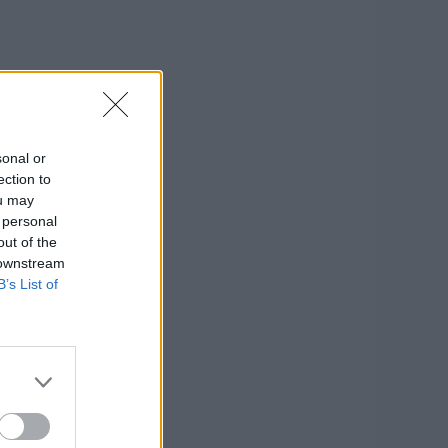
sonal or
ection to
ou may
 personal
out of the
 downstream
B’s List of