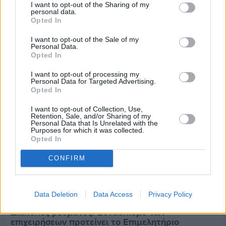
Πριν 7 ημέρες
I want to opt-out of the Sharing of my
personal data.
Εργασίες ασφαλτόστρωσης σε τρεις οδούς του
Opted In
Βαρβασίου
I want to opt-out of the Sale of my
Personal Data.
Opted In
I want to opt-out of processing my
Personal Data for Targeted Advertising.
Opted In
I want to opt-out of Collection, Use,
Retention, Sale, and/or Sharing of my
Personal Data that Is Unrelated with the
Purposes for which it was collected.
Opted In
CONFIRM
Data Deletion
Data Access
Privacy Policy
Πριν 7 ημέρες
Διακοπές ρεύματος: Συνασπισμό των
επιχειρήσεων προτείνει το Επιμελητήριο