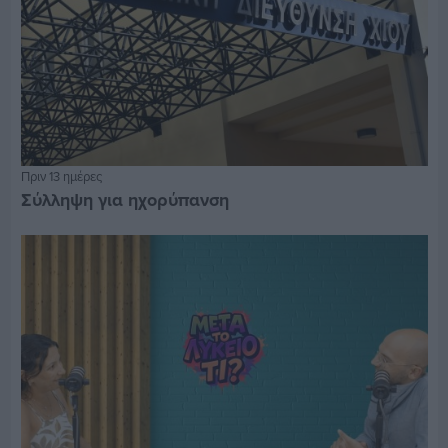
Πριν 13 ημέρες
Σύλληψη για ηχορύπανση