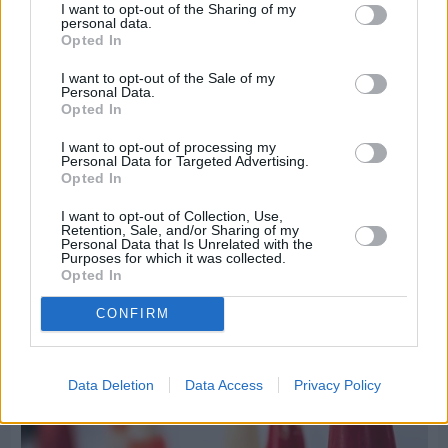
I want to opt-out of the Sharing of my
personal data.
Opted In
I want to opt-out of the Sale of my
Personal Data.
Opted In
I want to opt-out of processing my
Personal Data for Targeted Advertising.
Πριν 8 ημέρες
Opted In
Τρίτος στη σφαιροβολία στη διεθνή συνάντηση
Ελλάδας–Κύπρου Κ18 ο Δημήτρης Τέλλιος
I want to opt-out of Collection, Use,
Retention, Sale, and/or Sharing of my
Personal Data that Is Unrelated with the
Purposes for which it was collected.
Opted In
CONFIRM
Data Deletion
Data Access
Privacy Policy