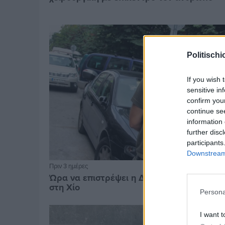
Politischi
If you wish 
sensitive in
confirm you
continue se
information 
further disc
participants
Downstream 
Πριν 3 ημέρες
Ώρα να επιστρέψει η Δημοτική Αστυνομία
στη Χίο
Persona
I want t