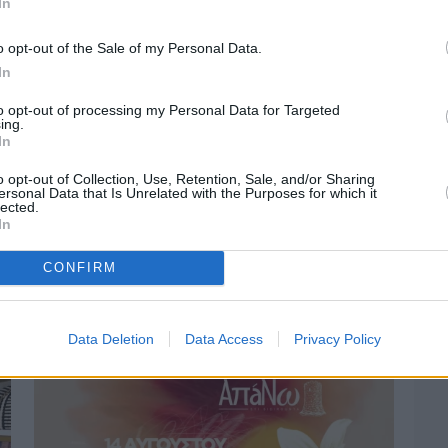
In
o opt-out of the Sale of my Personal Data.
In
to opt-out of processing my Personal Data for Targeted
ing.
In
o opt-out of Collection, Use, Retention, Sale, and/or Sharing
ersonal Data that Is Unrelated with the Purposes for which it
lected.
In
Πριν 3 ημέρες
Οδηγοί Δασικών Υπηρεσιών: Ζητούν
CONFIRM
ένταξη στο ανθυγιεινό επίδομα
Data Deletion
Data Access
Privacy Policy