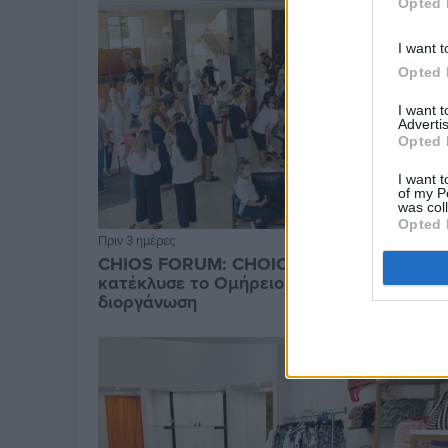
Opted 
I want t
Opted 
I want 
Advertis
Opted 
I want t
of my P
was col
Opted 
Πριν 3 ημέρες
CHIOS FORUM: CHOICES- Πλήθος κόσμου
κατέκλυσε το Ομήρειο για την μεγάλη
διοργάνωση