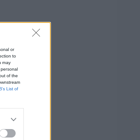
sonal or
ection to
ou may
 personal
out of the
 downstream
B’s List of