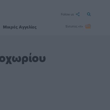
Follow us
Μικρές Αγγελίες
Έντυπος «π»
εοχωρίου