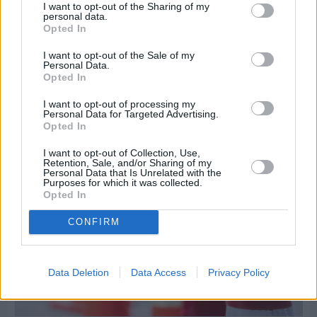
I want to opt-out of the Sharing of my
personal data.
Opted In
Πριν 9 ημέρες
I want to opt-out of the Sale of my
Τρίτος στη σφαιροβολία στη διεθνή συνάντηση
Personal Data.
Ελλάδας–Κύπρου Κ18 ο Δημήτρης Τέλλιος
Opted In
I want to opt-out of processing my
Personal Data for Targeted Advertising.
Opted In
I want to opt-out of Collection, Use,
Retention, Sale, and/or Sharing of my
Personal Data that Is Unrelated with the
Purposes for which it was collected.
Opted In
CONFIRM
Data Deletion
Data Access
Privacy Policy