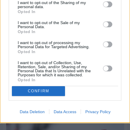
I want to opt-out of the Sharing of my
personal data.
Opted In
I want to opt-out of the Sale of my
Personal Data.
Opted In
I want to opt-out of processing my
Personal Data for Targeted Advertising.
Opted In
I want to opt-out of Collection, Use,
Retention, Sale, and/or Sharing of my
Personal Data that Is Unrelated with the
Purposes for which it was collected.
Opted In
Πριν 7 ημέρες
Τρίτος στη σφαιροβολία στη διεθνή συνάντηση
Ελλάδας–Κύπρου Κ18 ο Δημήτρης Τέλλιος
CONFIRM
Data Deletion
Data Access
Privacy Policy