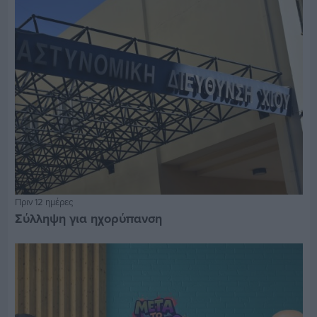
Πριν 12 ημέρες
Σύλληψη για ηχορύπανση