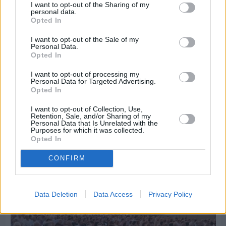
I want to opt-out of the Sharing of my
personal data.
Opted In
I want to opt-out of the Sale of my
Personal Data.
Opted In
I want to opt-out of processing my
Personal Data for Targeted Advertising.
Opted In
I want to opt-out of Collection, Use,
Πριν 6 ημέρες
Retention, Sale, and/or Sharing of my
Personal Data that Is Unrelated with the
Παραμονή Δεκαπενταύγουστου με μεγάλο
Purposes for which it was collected.
πανηγύρι στη Σιδηρούντα
Opted In
CONFIRM
Data Deletion
Data Access
Privacy Policy