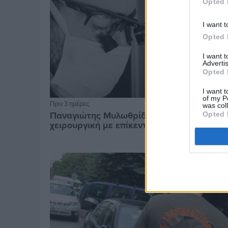
Opted 
I want t
Opted 
I want 
Advertis
Opted 
I want t
of my P
Πριν 3 ημέρες
was col
Παναγιώτης Μυλωθρίδης: Η πλαστική
Opted 
χειρουργική με επίκεντρο τον άνθρωπο