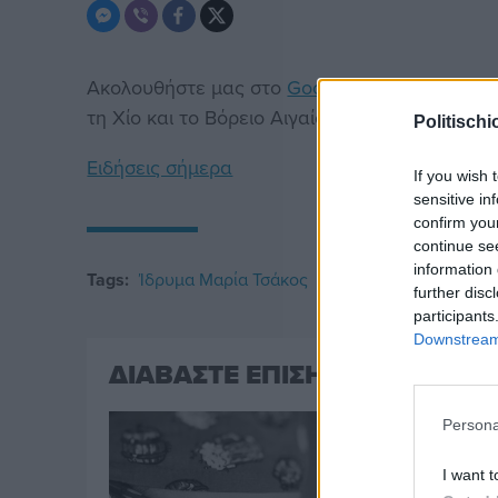
Ακολουθήστε μας στο
Google News
. Μπείτε 
τη Χίο και το Βόρειο Αιγαίο.
Politischi
Ειδήσεις σήμερα
If you wish 
sensitive in
confirm you
continue se
information 
Tags:
Ίδρυμα Μαρία Τσάκος
Περιβάλλον
further disc
participants
Downstream 
ΔΙΑΒΑΣΤΕ ΕΠΙΣΗΣ
Persona
I want t