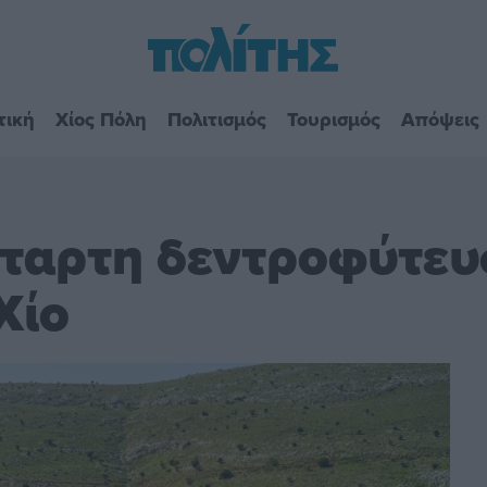
τική
Χίος Πόλη
Πολιτισμός
Τουρισμός
Απόψεις
έταρτη δεντροφύτευ
Χίο