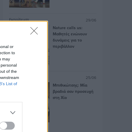
Εκπαίδευση
29/06
Nature calls us:
Μαθητές ενώνουν
δυνάμεις για το
περιβάλλον
sonal or
ection to
ou may
 personal
out of the
Πολιτισμός
25/06
 downstream
B’s List of
Μπιθικώτσης: Μία
βραδιά σαν προσευχή
στη Χίο