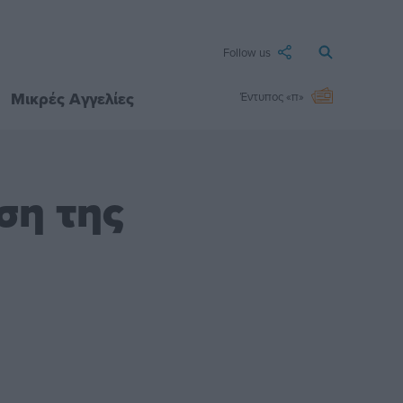
Follow us
Μικρές Αγγελίες
Έντυπος «π»
ση της