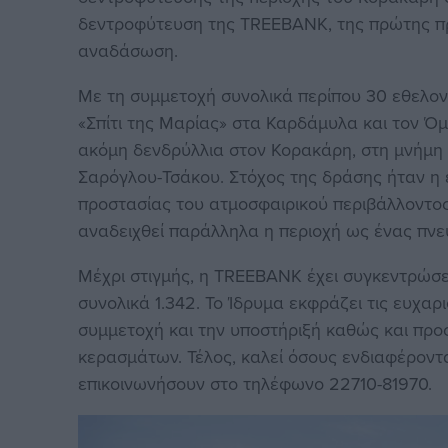
δεντροφύτευση της TREEBANK, της πρώτης πρ
αναδάσωση.
Με τη συμμετοχή συνολικά περίπου 30 εθελον
«Σπίτι της Μαρίας» στα Καρδάμυλα και τον Όμ
ακόμη δενδρύλλια στον Κορακάρη, στη μνήμη 
Σαρόγλου-Τσάκου. Στόχος της δράσης ήταν η 
προστασίας του ατμοσφαιρικού περιβάλλοντος
αναδειχθεί παράλληλα η περιοχή ως ένας πνεύ
Μέχρι στιγμής, η TREEBANK έχει συγκεντρώσει
συνολικά 1.342. Το Ίδρυμα εκφράζει τις ευχαρ
συμμετοχή και την υποστήριξή καθώς και προ
κερασμάτων. Τέλος, καλεί όσους ενδιαφέρον
επικοινωνήσουν στο τηλέφωνο 22710-81970.