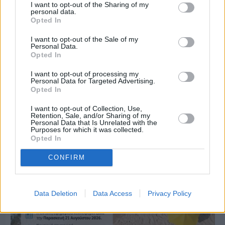
I want to opt-out of the Sharing of my
personal data.
Opted In
I want to opt-out of the Sale of my
Πριν 5 ημέρες
Personal Data.
Ο καιρός στη Χίο, σήμερα 3 Αυγούστου 2026
Opted In
I want to opt-out of processing my
Personal Data for Targeted Advertising.
Διαφήμιση
Opted In
I want to opt-out of Collection, Use,
Retention, Sale, and/or Sharing of my
Personal Data that Is Unrelated with the
Purposes for which it was collected.
Opted In
CONFIRM
Data Deletion
Data Access
Privacy Policy