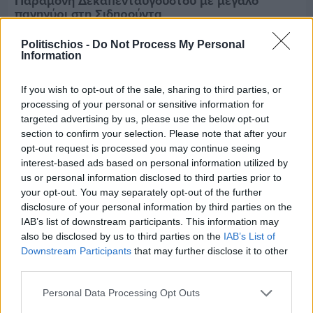
Παραμονή Δεκαπενταύγουστου με μεγάλο
πανηγύρι στη Σιδηρούντα
Politischios -
Do Not Process My Personal
Information
If you wish to opt-out of the sale, sharing to third parties, or
processing of your personal or sensitive information for
targeted advertising by us, please use the below opt-out
section to confirm your selection. Please note that after your
opt-out request is processed you may continue seeing
interest-based ads based on personal information utilized by
us or personal information disclosed to third parties prior to
your opt-out. You may separately opt-out of the further
disclosure of your personal information by third parties on the
IAB’s list of downstream participants. This information may
also be disclosed by us to third parties on the
IAB’s List of
Downstream Participants
that may further disclose it to other
Πριν 5 ημέρες
third parties.
70 χρόνια ιστορίας και συγκίνησης για το
Ανδρεάδειο Γυμνάσιο Βροντάδου
Personal Data Processing Opt Outs