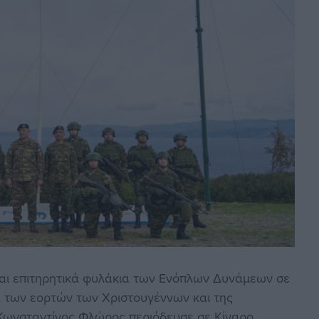
 και επιτηρητικά φυλάκια των Ενόπλων Δυνάμεων σε
ία των εορτών των Χριστουγέννων και της
ωνσταντίνος Φλώρος περιόδευσε σε Κίναρο,