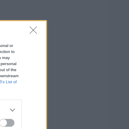
sonal or
ection to
ou may
 personal
out of the
 downstream
B’s List of