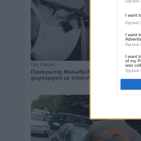
Opted 
I want t
Opted 
I want 
Advertis
Opted 
I want t
of my P
Πριν 3 ημέρες
was col
Παναγιώτης Μυλωθρίδης: Η πλαστική
Opted 
χειρουργική με επίκεντρο τον άνθρωπο