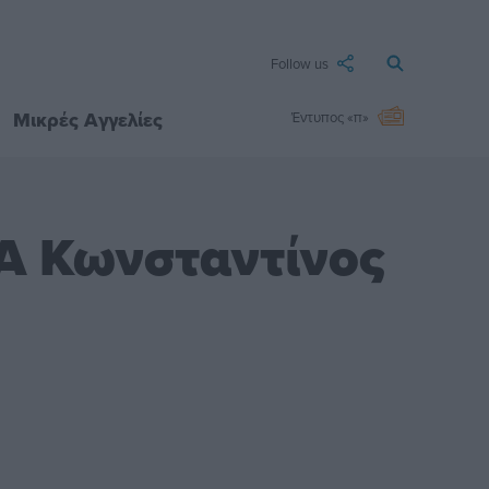
Follow us
Μικρές Αγγελίες
Έντυπος «π»
Α Κωνσταντίνος