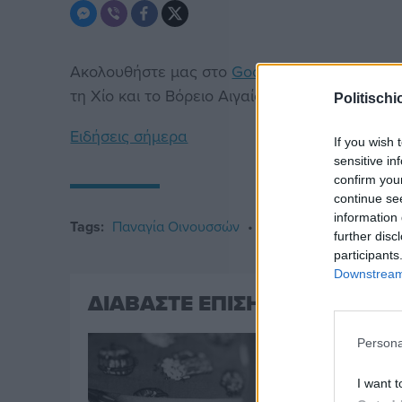
Ακολουθήστε μας στο
Google News
. Μπείτε 
τη Χίο και το Βόρειο Αιγαίο.
Politischi
Ειδήσεις σήμερα
If you wish 
sensitive in
confirm you
continue se
information 
Tags:
Παναγία Οινουσσών
ΓΕΕΘΑ
further disc
participants
Downstream 
ΔΙΑΒΑΣΤΕ ΕΠΙΣΗΣ
Persona
I want t