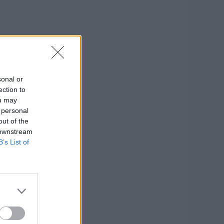
sonal or
ection to
ou may
 personal
out of the
 downstream
B’s List of