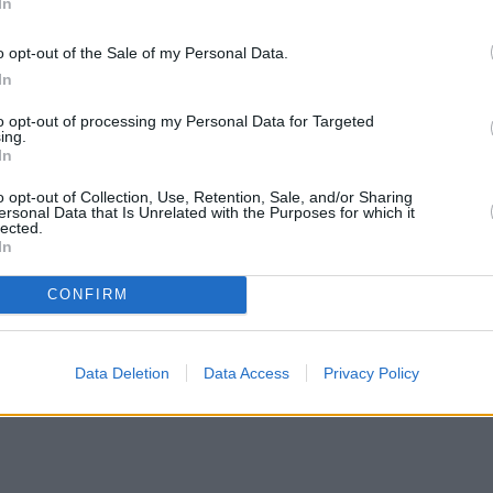
In
o opt-out of the Sale of my Personal Data.
In
to opt-out of processing my Personal Data for Targeted
ing.
In
o opt-out of Collection, Use, Retention, Sale, and/or Sharing
ersonal Data that Is Unrelated with the Purposes for which it
lected.
In
CONFIRM
Data Deletion
Data Access
Privacy Policy
στην
Viber ομάδα
μας και δείτε όλες τις ειδήσεις από