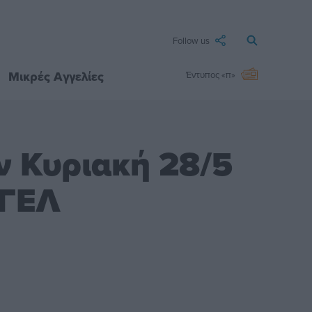
Follow us
Μικρές Αγγελίες
Έντυπος «π»
ν Κυριακή 28/5
 ΓΕΛ