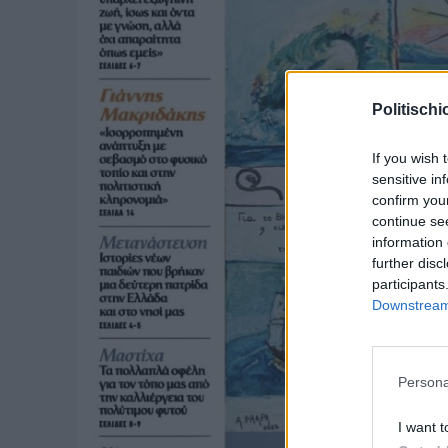
Politischi
If you wish 
sensitive in
confirm you
continue se
information 
further disc
participants
Downstream 
Persona
I want t