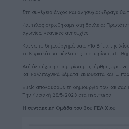
Στη συνέχεια άγχος και ανησυχία: «Άραγε θα
Και τέλος στρωθήκαμε στη δουλειά: Πρωτότυπ
αγωνίες, νεανικές ανησυχίες.
Και να το δημιούργημά μας: «Το Βήμα της Χίο
το Κυριακάτικο φύλλο της εφημερίδας «Το Βή
Απ΄ όλα έχει η εφημερίδα μας: άρθρα, έρευνες
και καλλιτεχνικά θέματα, αξιοθέατα και …. πρ
Εμείς απολαύσαμε τη δημιουργία του και σας 
Την Κυριακή 28/5/2023 στα περίπτερα.
Η συντακτική Ομάδα του 3ου ΓΕΛ Χίου