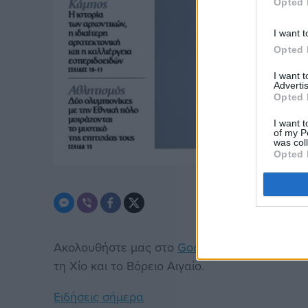
Opted 
I want t
Opted 
I want 
Advertis
Opted 
I want t
of my P
was col
Opted 
Ακολουθήστε μας στο
Google News
. Μπείτε 
τη Χίο και το Βόρειο Αιγαίο.
Ειδήσεις σήμερα