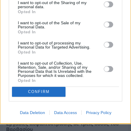
Πριν 8 ημέρες
I want to opt-out of the Sharing of my
personal data.
Τρίτος στη σφαιροβολία στη διεθνή συνάντηση
Opted In
Ελλάδας–Κύπρου Κ18 ο Δημήτρης Τέλλιος
I want to opt-out of the Sale of my
Personal Data.
Opted In
I want to opt-out of processing my
Personal Data for Targeted Advertising.
Opted In
I want to opt-out of Collection, Use,
Retention, Sale, and/or Sharing of my
Personal Data that Is Unrelated with the
Purposes for which it was collected.
Opted In
CONFIRM
Data Deletion
Data Access
Privacy Policy
Πριν 8 ημέρες
Εργασίες ασφαλτόστρωσης σε τρεις οδούς του
Βαρβασίου