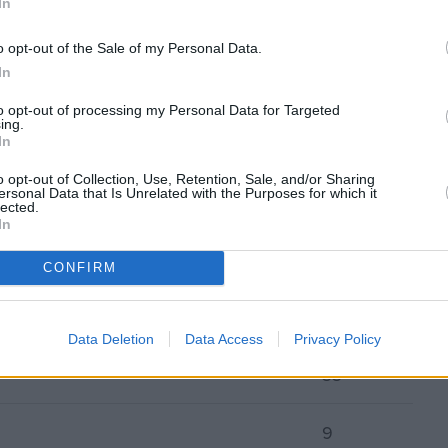
In
13
o opt-out of the Sale of my Personal Data.
In
26
to opt-out of processing my Personal Data for Targeted
ing.
35
In
o opt-out of Collection, Use, Retention, Sale, and/or Sharing
ersonal Data that Is Unrelated with the Purposes for which it
29
lected.
In
148
CONFIRM
32
Data Deletion
Data Access
Privacy Policy
33
9