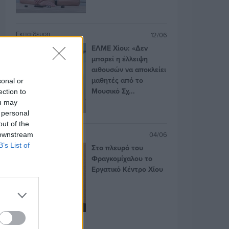
Εκπαίδευση
12/06
ΕΛΜΕ Χίου: «Δεν
μπορεί η έλλειψη
αιθουσών να αποκλείει
μαθητές από το
sonal or
Μουσικό Σχ...
ection to
ou may
 personal
out of the
Κοινωνία
04/06
 downstream
B’s List of
Στο πλευρό του
Φραγκομίχαλου το
Εργατικό Κέντρο Χίου