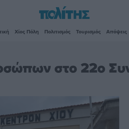
τική
Χίος Πόλη
Πολιτισμός
Τουρισμός
Απόψεις
οσώπων στο 22ο Συν