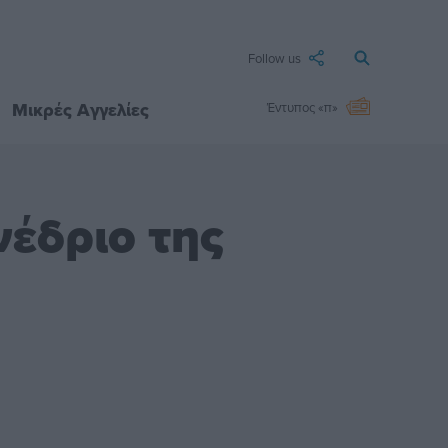
Follow us
Μικρές Αγγελίες
Έντυπος «π»
έδριο της