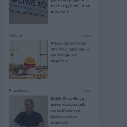
Βολές της ΕΛΜΕ Χίου
προς το Υ...
Κοινωνία
22/06
Απεργιακό κάλεσμα
από τους οικοδόμους
για ένσημα και
ασφάλεια
Εκπαίδευση
12/06
ΕΛΜΕ Χίου: Να μη
μείνει κανένα παιδί
εκτός Μουσικού
Σχολείου λόγω
κτιριακού