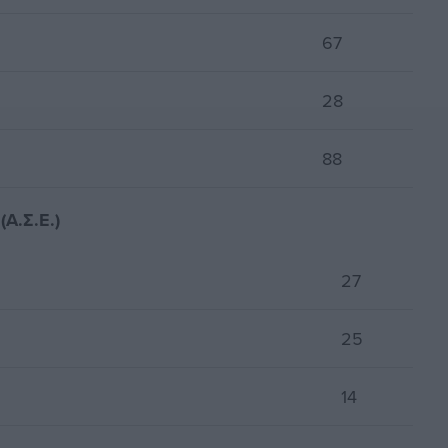
67
28
88
Α.Σ.Ε.)
27
25
14