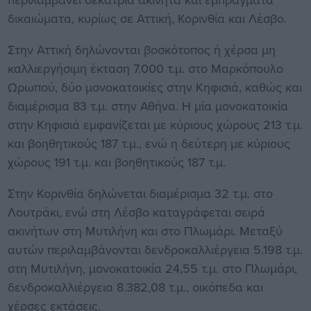
δικαιώματα, κυρίως σε Αττική, Κορινθία και Λέσβο.
Στην Αττική δηλώνονται βοσκότοπος ή χέρσα μη
καλλιεργήσιμη έκταση 7.000 τ.μ. στο Μαρκόπουλο
Ωρωπού, δύο μονοκατοικίες στην Κηφισιά, καθώς και
διαμέρισμα 83 τ.μ. στην Αθήνα. Η μία μονοκατοικία
στην Κηφισιά εμφανίζεται με κύριους χώρους 213 τ.μ.
και βοηθητικούς 187 τ.μ., ενώ η δεύτερη με κύριους
χώρους 191 τ.μ. και βοηθητικούς 187 τ.μ.
Στην Κορινθία δηλώνεται διαμέρισμα 32 τ.μ. στο
Λουτράκι, ενώ στη Λέσβο καταγράφεται σειρά
ακινήτων στη Μυτιλήνη και στο Πλωμάρι. Μεταξύ
αυτών περιλαμβάνονται δενδροκαλλιέργεια 5.198 τ.μ.
στη Μυτιλήνη, μονοκατοικία 24,55 τ.μ. στο Πλωμάρι,
δενδροκαλλιέργεια 8.382,08 τ.μ., οικόπεδα και
χέρσες εκτάσεις.