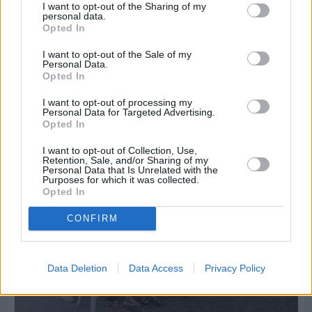
I want to opt-out of the Sharing of my
personal data.
Opted In
I want to opt-out of the Sale of my
Πριν 5 ημέρες
Personal Data.
Παραμονή Δεκαπενταύγουστου με μεγάλο
Opted In
πανηγύρι στη Σιδηρούντα
I want to opt-out of processing my
Personal Data for Targeted Advertising.
Opted In
I want to opt-out of Collection, Use,
Retention, Sale, and/or Sharing of my
Personal Data that Is Unrelated with the
Purposes for which it was collected.
Opted In
CONFIRM
Data Deletion
Data Access
Privacy Policy