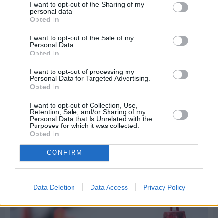
I want to opt-out of the Sharing of my
personal data.
Opted In
I want to opt-out of the Sale of my
Personal Data.
Opted In
I want to opt-out of processing my
Personal Data for Targeted Advertising.
Opted In
I want to opt-out of Collection, Use,
Retention, Sale, and/or Sharing of my
Personal Data that Is Unrelated with the
Πριν 7 ημέρες
Purposes for which it was collected.
Τρίτος στη σφαιροβολία στη διεθνή συνάντηση
Opted In
Ελλάδας–Κύπρου Κ18 ο Δημήτρης Τέλλιος
CONFIRM
Data Deletion
Data Access
Privacy Policy