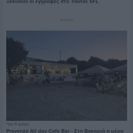
Ξεκινούν οι εγγραφές στο Travlos SFL
Διαφήμιση
Πριν 9 ημέρες
Provenzo All day Cafe Bar - Στη Βοκαριά η μέρα